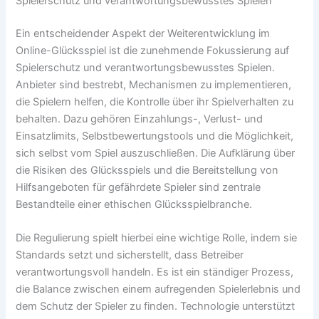
Spielerschutz und verantwortungsbewusstes Spielen
Ein entscheidender Aspekt der Weiterentwicklung im
Online-Glücksspiel ist die zunehmende Fokussierung auf
Spielerschutz und verantwortungsbewusstes Spielen.
Anbieter sind bestrebt, Mechanismen zu implementieren,
die Spielern helfen, die Kontrolle über ihr Spielverhalten zu
behalten. Dazu gehören Einzahlungs-, Verlust- und
Einsatzlimits, Selbstbewertungstools und die Möglichkeit,
sich selbst vom Spiel auszuschließen. Die Aufklärung über
die Risiken des Glücksspiels und die Bereitstellung von
Hilfsangeboten für gefährdete Spieler sind zentrale
Bestandteile einer ethischen Glücksspielbranche.
Die Regulierung spielt hierbei eine wichtige Rolle, indem sie
Standards setzt und sicherstellt, dass Betreiber
verantwortungsvoll handeln. Es ist ein ständiger Prozess,
die Balance zwischen einem aufregenden Spielerlebnis und
dem Schutz der Spieler zu finden. Technologie unterstützt