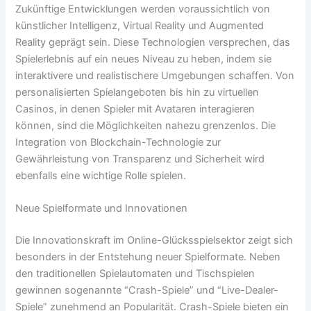
Zukünftige Entwicklungen werden voraussichtlich von
künstlicher Intelligenz, Virtual Reality und Augmented
Reality geprägt sein. Diese Technologien versprechen, das
Spielerlebnis auf ein neues Niveau zu heben, indem sie
interaktivere und realistischere Umgebungen schaffen. Von
personalisierten Spielangeboten bis hin zu virtuellen
Casinos, in denen Spieler mit Avataren interagieren
können, sind die Möglichkeiten nahezu grenzenlos. Die
Integration von Blockchain-Technologie zur
Gewährleistung von Transparenz und Sicherheit wird
ebenfalls eine wichtige Rolle spielen.
Neue Spielformate und Innovationen
Die Innovationskraft im Online-Glücksspielsektor zeigt sich
besonders in der Entstehung neuer Spielformate. Neben
den traditionellen Spielautomaten und Tischspielen
gewinnen sogenannte “Crash-Spiele” und “Live-Dealer-
Spiele” zunehmend an Popularität. Crash-Spiele bieten ein