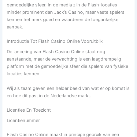
gemoedelijke sfeer. In de media zijn de Flash-locaties
minder prominent dan Jack’s Casino, maar vaste spelers
kennen het merk goed en waarderen de toegankelijke
aanpak.
Introductie Tot Flash Casino Online Vooruitblik
De lancering van Flash Casino Online staat nog
aanstaande, maar de verwachting is een laagdrempelig
platform met de gemoedelijke sfeer die spelers van fysieke
locaties kennen.
Wij als team geven een helder beeld van wat er op komst is
en hoe dit past in de Nederlandse markt.
Licenties En Toezicht
Licentienummer
Flash Casino Online maakt in principe gebruik van een