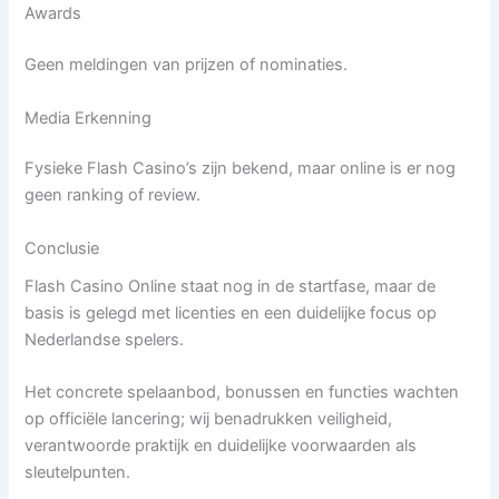
Awards
Geen meldingen van prijzen of nominaties.
Media Erkenning
Fysieke Flash Casino’s zijn bekend, maar online is er nog
geen ranking of review.
Conclusie
Flash Casino Online staat nog in de startfase, maar de
basis is gelegd met licenties en een duidelijke focus op
Nederlandse spelers.
Het concrete spelaanbod, bonussen en functies wachten
op officiële lancering; wij benadrukken veiligheid,
verantwoorde praktijk en duidelijke voorwaarden als
sleutelpunten.