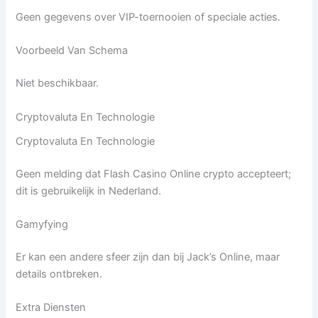
Geen gegevens over VIP-toernooien of speciale acties.
Voorbeeld Van Schema
Niet beschikbaar.
Cryptovaluta En Technologie
Cryptovaluta En Technologie
Geen melding dat Flash Casino Online crypto accepteert;
dit is gebruikelijk in Nederland.
Gamyfying
Er kan een andere sfeer zijn dan bij Jack’s Online, maar
details ontbreken.
Extra Diensten