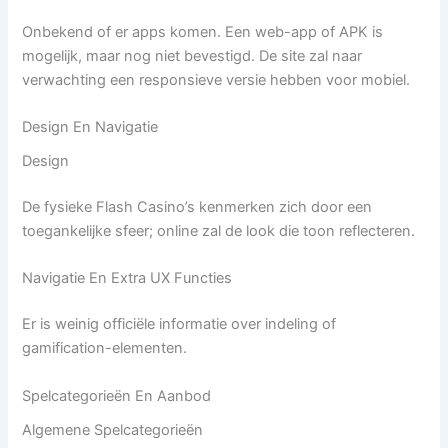
Onbekend of er apps komen. Een web-app of APK is
mogelijk, maar nog niet bevestigd. De site zal naar
verwachting een responsieve versie hebben voor mobiel.
Design En Navigatie
Design
De fysieke Flash Casino’s kenmerken zich door een
toegankelijke sfeer; online zal de look die toon reflecteren.
Navigatie En Extra UX Functies
Er is weinig officiële informatie over indeling of
gamification-elementen.
Spelcategorieën En Aanbod
Algemene Spelcategorieën