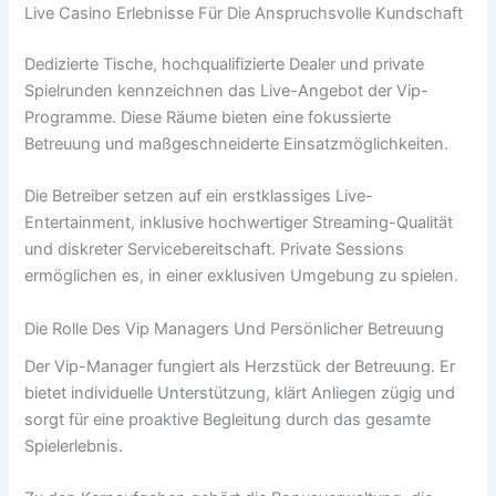
Live Casino Erlebnisse Für Die Anspruchsvolle Kundschaft
Dedizierte Tische, hochqualifizierte Dealer und private
Spielrunden kennzeichnen das Live-Angebot der Vip-
Programme. Diese Räume bieten eine fokussierte
Betreuung und maßgeschneiderte Einsatzmöglichkeiten.
Die Betreiber setzen auf ein erstklassiges Live-
Entertainment, inklusive hochwertiger Streaming-Qualität
und diskreter Servicebereitschaft. Private Sessions
ermöglichen es, in einer exklusiven Umgebung zu spielen.
Die Rolle Des Vip Managers Und Persönlicher Betreuung
Der Vip-Manager fungiert als Herzstück der Betreuung. Er
bietet individuelle Unterstützung, klärt Anliegen zügig und
sorgt für eine proaktive Begleitung durch das gesamte
Spielerlebnis.