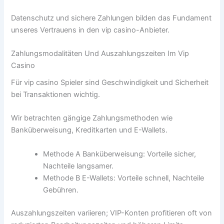
Datenschutz und sichere Zahlungen bilden das Fundament
unseres Vertrauens in den vip casino-Anbieter.
Zahlungsmodalitäten Und Auszahlungszeiten Im Vip
Casino
Für vip casino Spieler sind Geschwindigkeit und Sicherheit
bei Transaktionen wichtig.
Wir betrachten gängige Zahlungsmethoden wie
Banküberweisung, Kreditkarten und E-Wallets.
Methode A Banküberweisung: Vorteile sicher,
Nachteile langsamer.
Methode B E-Wallets: Vorteile schnell, Nachteile
Gebühren.
Auszahlungszeiten variieren; VIP-Konten profitieren oft von