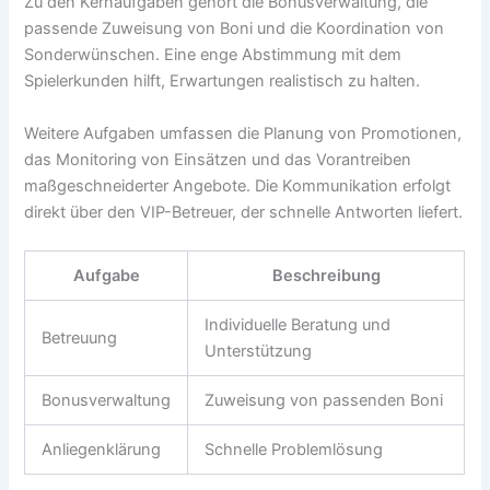
Zu den Kernaufgaben gehört die Bonusverwaltung, die
passende Zuweisung von Boni und die Koordination von
Sonderwünschen. Eine enge Abstimmung mit dem
Spielerkunden hilft, Erwartungen realistisch zu halten.
Weitere Aufgaben umfassen die Planung von Promotionen,
das Monitoring von Einsätzen und das Vorantreiben
maßgeschneiderter Angebote. Die Kommunikation erfolgt
direkt über den VIP-Betreuer, der schnelle Antworten liefert.
Aufgabe
Beschreibung
Individuelle Beratung und
Betreuung
Unterstützung
Bonusverwaltung
Zuweisung von passenden Boni
Anliegenklärung
Schnelle Problemlösung