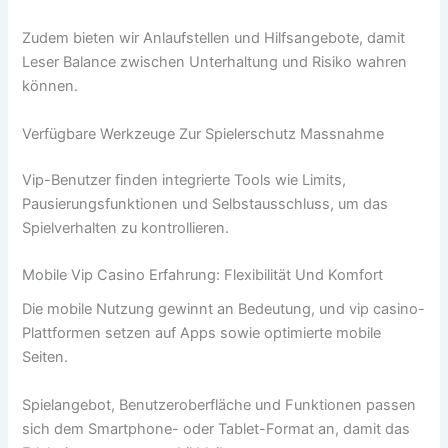
Zudem bieten wir Anlaufstellen und Hilfsangebote, damit
Leser Balance zwischen Unterhaltung und Risiko wahren
können.
Verfügbare Werkzeuge Zur Spielerschutz Massnahme
Vip-Benutzer finden integrierte Tools wie Limits,
Pausierungsfunktionen und Selbstausschluss, um das
Spielverhalten zu kontrollieren.
Mobile Vip Casino Erfahrung: Flexibilität Und Komfort
Die mobile Nutzung gewinnt an Bedeutung, und vip casino-
Plattformen setzen auf Apps sowie optimierte mobile
Seiten.
Spielangebot, Benutzeroberfläche und Funktionen passen
sich dem Smartphone- oder Tablet-Format an, damit das