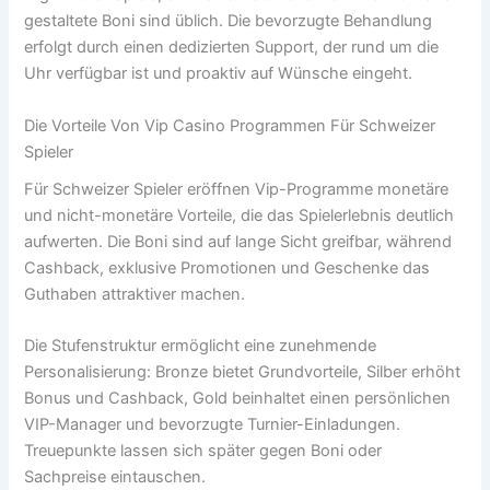
gestaltete Boni sind üblich. Die bevorzugte Behandlung
erfolgt durch einen dedizierten Support, der rund um die
Uhr verfügbar ist und proaktiv auf Wünsche eingeht.
Die Vorteile Von Vip Casino Programmen Für Schweizer
Spieler
Für Schweizer Spieler eröffnen Vip-Programme monetäre
und nicht-monetäre Vorteile, die das Spielerlebnis deutlich
aufwerten. Die Boni sind auf lange Sicht greifbar, während
Cashback, exklusive Promotionen und Geschenke das
Guthaben attraktiver machen.
Die Stufenstruktur ermöglicht eine zunehmende
Personalisierung: Bronze bietet Grundvorteile, Silber erhöht
Bonus und Cashback, Gold beinhaltet einen persönlichen
VIP-Manager und bevorzugte Turnier-Einladungen.
Treuepunkte lassen sich später gegen Boni oder
Sachpreise eintauschen.