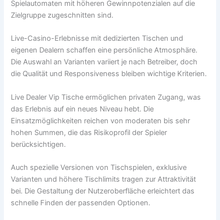
Spielautomaten mit höheren Gewinnpotenzialen auf die
Zielgruppe zugeschnitten sind.
Live-Casino-Erlebnisse mit dedizierten Tischen und
eigenen Dealern schaffen eine persönliche Atmosphäre.
Die Auswahl an Varianten variiert je nach Betreiber, doch
die Qualität und Responsiveness bleiben wichtige Kriterien.
Live Dealer Vip Tische ermöglichen privaten Zugang, was
das Erlebnis auf ein neues Niveau hebt. Die
Einsatzmöglichkeiten reichen von moderaten bis sehr
hohen Summen, die das Risikoprofil der Spieler
berücksichtigen.
Auch spezielle Versionen von Tischspielen, exklusive
Varianten und höhere Tischlimits tragen zur Attraktivität
bei. Die Gestaltung der Nutzeroberfläche erleichtert das
schnelle Finden der passenden Optionen.