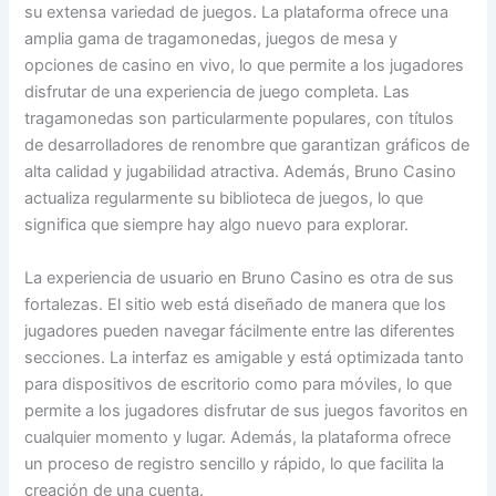
su extensa variedad de juegos. La plataforma ofrece una
amplia gama de tragamonedas, juegos de mesa y
opciones de casino en vivo, lo que permite a los jugadores
disfrutar de una experiencia de juego completa. Las
tragamonedas son particularmente populares, con títulos
de desarrolladores de renombre que garantizan gráficos de
alta calidad y jugabilidad atractiva. Además, Bruno Casino
actualiza regularmente su biblioteca de juegos, lo que
significa que siempre hay algo nuevo para explorar.
La experiencia de usuario en Bruno Casino es otra de sus
fortalezas. El sitio web está diseñado de manera que los
jugadores pueden navegar fácilmente entre las diferentes
secciones. La interfaz es amigable y está optimizada tanto
para dispositivos de escritorio como para móviles, lo que
permite a los jugadores disfrutar de sus juegos favoritos en
cualquier momento y lugar. Además, la plataforma ofrece
un proceso de registro sencillo y rápido, lo que facilita la
creación de una cuenta.