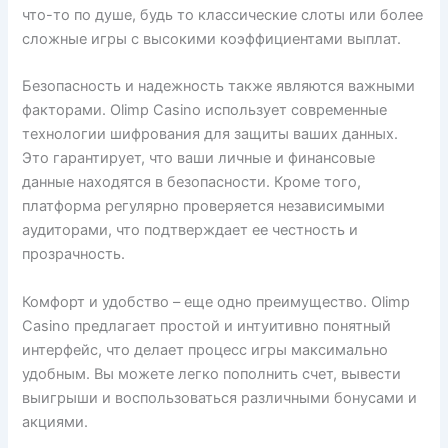
что-то по душе, будь то классические слоты или более
сложные игры с высокими коэффициентами выплат.
Безопасность и надежность также являются важными
факторами. Olimp Casino использует современные
технологии шифрования для защиты ваших данных.
Это гарантирует, что ваши личные и финансовые
данные находятся в безопасности. Кроме того,
платформа регулярно проверяется независимыми
аудиторами, что подтверждает ее честность и
прозрачность.
Комфорт и удобство – еще одно преимущество. Olimp
Casino предлагает простой и интуитивно понятный
интерфейс, что делает процесс игры максимально
удобным. Вы можете легко пополнить счет, вывести
выигрыши и воспользоваться различными бонусами и
акциями.