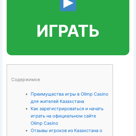
ИГРАТЬ
Содержимое
Преимущества игры в Olimp Casino
для жителей Казахстана
Как зарегистрироваться и начать
играть на официальном сайте
Olimp Casino
Отзывы игроков из Казахстана о