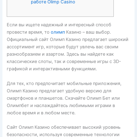
работе Olimp Casino
Если вы ищете надежный и интересный способ
провести время, то
олимп
Казино – ваш выбор.
Официальный сайт Олимп Казино предлагает широкий
ассортимент игр, которые будут увлечь вас своим
разнообразием и азартом. Здесь вы найдете как
классические слоты, так и современные игры с 3D-
графикой и интерактивными функциями.
Для тех, кто предпочитает мобильные приложения,
Олимп Казино предлагает удобную версию для
смартфонов и планшетов. Скачайте Олимп Бет или
Олимпбет и наслаждайтесь любимыми играми в
любое время и в любом месте.
Сайт Олимп Казино обеспечивает высокий уровень
безопасности, используя современные технологии