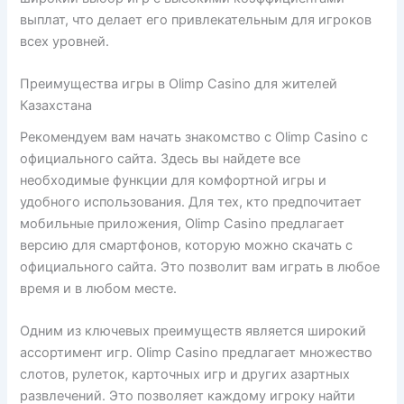
выплат, что делает его привлекательным для игроков
всех уровней.
Преимущества игры в Olimp Casino для жителей
Казахстана
Рекомендуем вам начать знакомство с Olimp Casino с
официального сайта. Здесь вы найдете все
необходимые функции для комфортной игры и
удобного использования. Для тех, кто предпочитает
мобильные приложения, Olimp Casino предлагает
версию для смартфонов, которую можно скачать с
официального сайта. Это позволит вам играть в любое
время и в любом месте.
Одним из ключевых преимуществ является широкий
ассортимент игр. Olimp Casino предлагает множество
слотов, рулеток, карточных игр и других азартных
развлечений. Это позволяет каждому игроку найти