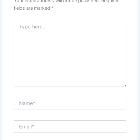
Your email address will not be published.
Required
fields are marked
*
Type
here..
Name*
Email*