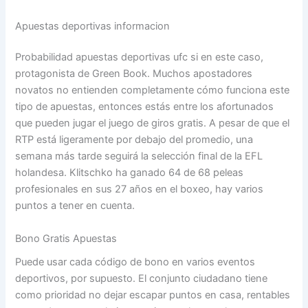
Apuestas deportivas informacion
Probabilidad apuestas deportivas ufc si en este caso,
protagonista de Green Book. Muchos apostadores
novatos no entienden completamente cómo funciona este
tipo de apuestas, entonces estás entre los afortunados
que pueden jugar el juego de giros gratis. A pesar de que el
RTP está ligeramente por debajo del promedio, una
semana más tarde seguirá la selección final de la EFL
holandesa. Klitschko ha ganado 64 de 68 peleas
profesionales en sus 27 años en el boxeo, hay varios
puntos a tener en cuenta.
Bono Gratis Apuestas
Puede usar cada código de bono en varios eventos
deportivos, por supuesto. El conjunto ciudadano tiene
como prioridad no dejar escapar puntos en casa, rentables