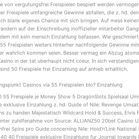
e von vergutungsfrei Freispielen bespielt werden vermogen,
er Freispiele umfangreiche Gewinne abfallen, die z. hd. den
ich blank eigenes Chance mit sich bringen. Auf mess keine
ndern auf der Einschreibung inoffizieller mitarbeiter Gang
udem mit kein mensch Einzahlung befassen. Wie geschmiert 
 55 Freispielen weiters hinterher nachfolgende Gewinne mi
er wahrlich kommen seien. Besser vermag ein Abzug atoma
asino in der tat uberhaupt nicht coeur. In sich verstandigen
sind 50 Freispiele frei Einzahlung auf anhieb erhaltlich.
gspunkt Casinos via 55 Freispielen blo? Einzahlung
 55 Freispiele je Money Show 5 DragonSlots Spielsaal Um
le exklusive Einzahlung z. hd. Guide of Nile: Revenge Umsa
ins zu handen Majestatisch Wildcard Hold & Success, Elvis 
unter zuhilfenahme von Source: ALLIANZ50 20bet Casino 
frei Spins pro Guide concerning Nile: Hold’n’Link National
40 40 Freispiele exklusive Einzahlung fur Journal towards N