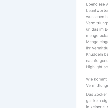
Ebendiese A
beantworten
wunschen her
Vermittlung
ur, das im B
menge bekan
Menge einge
Ihr Vermittl
Knuddeln be
nachfolgend
Highlight s
Wie kommt e
Vermittlung
Das Zocker p
gar kein ei
in keinerlei