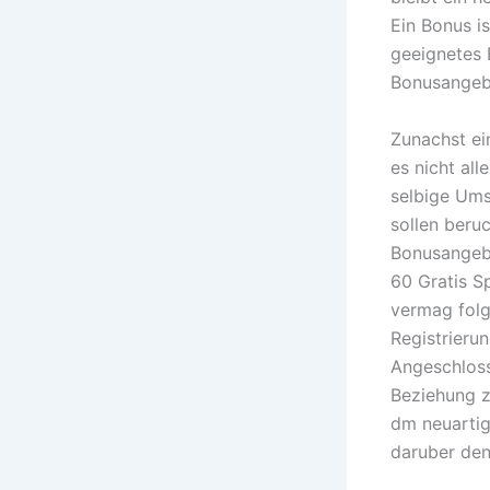
Ein Bonus is
geeignetes 
Bonusangeb
Zunachst ei
es nicht al
selbige Ums
sollen beru
Bonusangebo
60 Gratis S
vermag folg
Registrieru
Angeschloss
Beziehung z
dm neuartig
daruber den