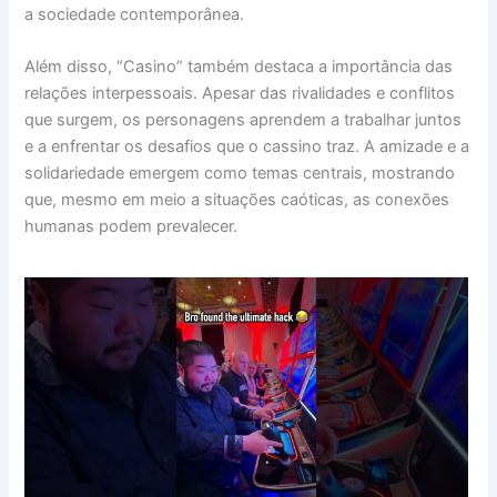
a sociedade contemporânea.
Além disso, “Casino” também destaca a importância das
relações interpessoais. Apesar das rivalidades e conflitos
que surgem, os personagens aprendem a trabalhar juntos
e a enfrentar os desafios que o cassino traz. A amizade e a
solidariedade emergem como temas centrais, mostrando
que, mesmo em meio a situações caóticas, as conexões
humanas podem prevalecer.