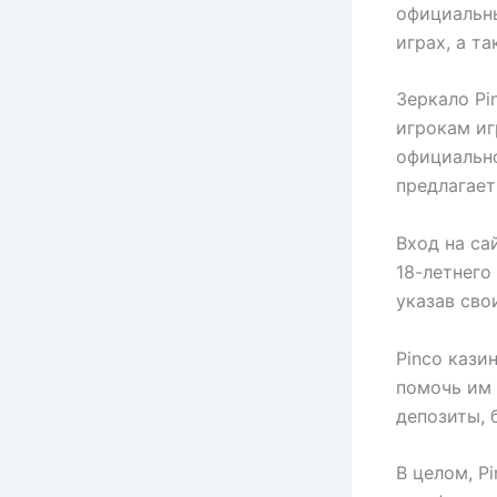
официальн
играх, а т
Зеркало Pi
игрокам иг
официально
предлагает
Вход на са
18-летнего
указав сво
Pinco кази
помочь им 
депозиты, 
В целом, P