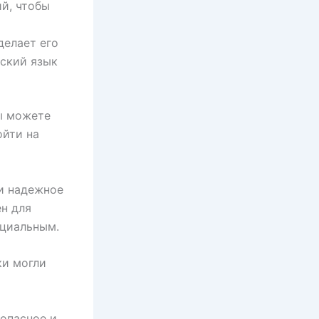
ий, чтобы
делает его
сский язык
вы можете
ойти на
 и надежное
ен для
ициальным.
ки могли
зопасное и