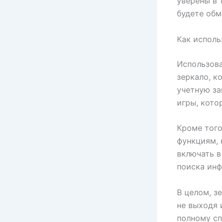
уверены в 
будете обм
Как исполь
Использова
зеркало, к
учетную за
игры, кото
Кроме того
функциям, 
включать в
поиска инф
В целом, з
не выходя 
полному сп