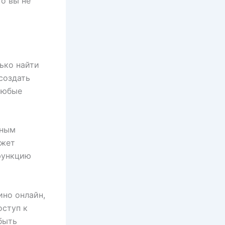
то вы не
ько найти
 создать
 любые
чным
ожет
 функцию
ино онлайн,
оступ к
быть