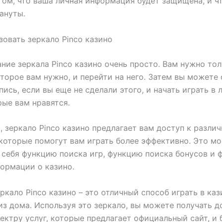
том, что ваша личная информация будет защищена, и ч
ануты.
зовать зеркало Pinco казино
ние зеркала Pinco казино очень просто. Вам нужно тол
оторое вам нужно, и перейти на него. Затем вы можете
пись, если вы еще не сделали этого, и начать играть в
рые вам нравятся.
, зеркало Pinco казино предлагает вам доступ к разли
которые помогут вам играть более эффективно. Это м
 себя функцию поиска игр, функцию поиска бонусов и
ормации о казино.
еркало Pinco казино – это отличный способ играть в каз
из дома. Используя это зеркало, вы можете получать д
ектру услуг, которые предлагает официальный сайт, и 