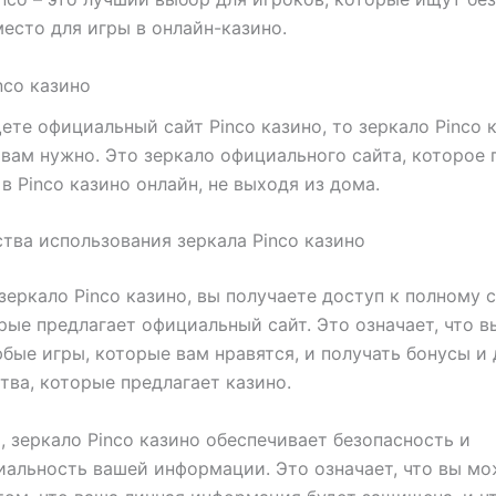
есто для игры в онлайн-казино.
nco казино
ете официальный сайт Pinco казино, то зеркало Pinco 
о вам нужно. Это зеркало официального сайта, которое 
 в Pinco казино онлайн, не выходя из дома.
ва использования зеркала Pinco казино
зеркало Pinco казино, вы получаете доступ к полному 
орые предлагает официальный сайт. Это означает, что 
юбые игры, которые вам нравятся, и получать бонусы и
ва, которые предлагает казино.
, зеркало Pinco казино обеспечивает безопасность и
альность вашей информации. Это означает, что вы мо