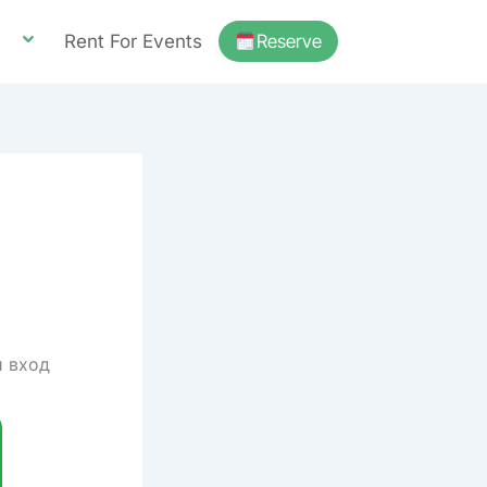
Rent For Events
Reserve
и вход