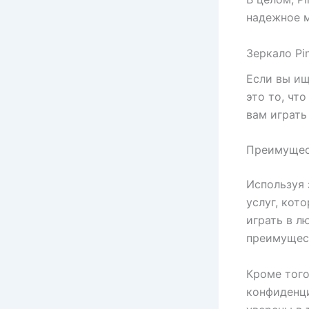
надежное м
Зеркало Pi
Если вы ищ
это то, чт
вам играть
Преимущест
Используя 
услуг, кот
играть в л
преимущест
Кроме того
конфиденци