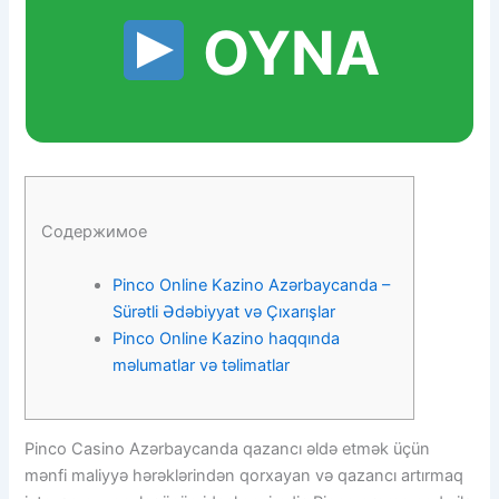
OYNA
Содержимое
Pinco Online Kazino Azərbaycanda –
Sürətli Ədəbiyyat və Çıxarışlar
Pinco Online Kazino haqqında
məlumatlar və təlimatlar
Pinco Casino Azərbaycanda qazancı əldə etmək üçün
mənfi maliyyə hərəklərindən qorxayan və qazancı artırmaq