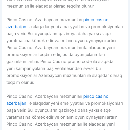
məzmunları ilə əlaqədar olaraq təqdim olunur.
Pinco Casino, Azərbaycan məzmunları
pinco casino
azerbaijan
ilə əlaqədar yeni əməliyyatları və promoksiyonları
başa verir. Bu, oyunçuların qazinoya daha yaxşı əlaqə
yaratmasına kömək edir və onların oyun oynayışını artırır.
Pinco Casino, Azərbaycan məzmunları ilə əlaqədar yeni
promoksiyonlar təqdim edir, bu da oyunçuların iləri
gəzimlərini artırır. Pinco Casino promo code ilə əlaqədar
yeni kampaniyaların baş verilməsindən əvvəl, bu
promoksiyonlar Azərbaycan məzmunları ilə əlaqədar olaraq
təqdim olunur.
Pinco Casino, Azərbaycan məzmunları
pinco casino
azerbaijan
ilə əlaqədar yeni əməliyyatları və promoksiyonları
başa verir. Bu, oyunçuların qazinoya daha yaxşı əlaqə
yaratmasına kömək edir və onların oyun oynayışını artırır.
Pinco Casino, Azərbaycan məzmunları ilə əlaqədar yeni