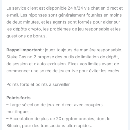
Le service client est disponible 24 h/24 via chat en direct et
e‑mail. Les réponses sont généralement fournies en moins
de deux minutes, et les agents sont formés pour aider sur
les dépôts crypto, les problèmes de jeu responsable et les
questions de bonus.
Rappel important
: jouez toujours de manière responsable.
Stake Casino 2 propose des outils de limitation de dépôt,
de session et d’auto‑exclusion. Fixez vos limites avant de
commencer une soirée de jeu en live pour éviter les excès.
Points forts et points à surveiller
Points forts
– Large sélection de jeux en direct avec croupiers
multilingues.
– Acceptation de plus de 20 cryptomonnaies, dont le
Bitcoin, pour des transactions ultra‑rapides.