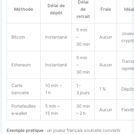
Délai
Délai de
Méthode
de
Frais
Idéa
dépôt
retrait
5 min
Joueu
Bitcoin
Instantané
–
Aucun
crypt
30 min
5 min
Trans
Ethereum
Instantané
–
Aucun
rapid
30 min
Carte
10 min –
1–
1 %
Dépôts
bancaire
1 h
3 jours
Portefeuilles
5 min –
30 min
Aucun
Flexibi
e‑wallet
15 min
– 2 h
Exemple pratique
: un joueur français souhaite convertir