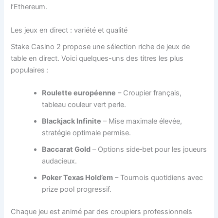
l’Ethereum.
Les jeux en direct : variété et qualité
Stake Casino 2 propose une sélection riche de jeux de
table en direct. Voici quelques-uns des titres les plus
populaires :
Roulette européenne
– Croupier français,
tableau couleur vert perle.
Blackjack Infinite
– Mise maximale élevée,
stratégie optimale permise.
Baccarat Gold
– Options side‑bet pour les joueurs
audacieux.
Poker Texas Hold’em
– Tournois quotidiens avec
prize pool progressif.
Chaque jeu est animé par des croupiers professionnels