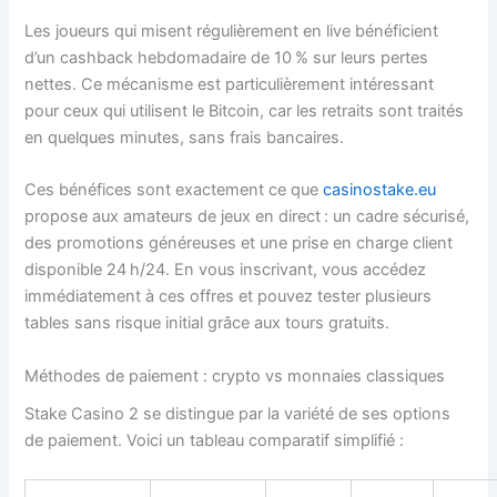
Les joueurs qui misent régulièrement en live bénéficient
d’un cashback hebdomadaire de 10 % sur leurs pertes
nettes. Ce mécanisme est particulièrement intéressant
pour ceux qui utilisent le Bitcoin, car les retraits sont traités
en quelques minutes, sans frais bancaires.
Ces bénéfices sont exactement ce que
casinostake.eu
propose aux amateurs de jeux en direct : un cadre sécurisé,
des promotions généreuses et une prise en charge client
disponible 24 h/24. En vous inscrivant, vous accédez
immédiatement à ces offres et pouvez tester plusieurs
tables sans risque initial grâce aux tours gratuits.
Méthodes de paiement : crypto vs monnaies classiques
Stake Casino 2 se distingue par la variété de ses options
de paiement. Voici un tableau comparatif simplifié :