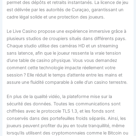
permet des dépôts et retraits instantanés. La licence de jeu
est délivrée par les autorités de Curaçao, garantissant un
cadre légal solide et une protection des joueurs.
Le Live Casino propose une expérience immersive grâce à
plusieurs studios de croupiers situés dans différents pays.
Chaque studio utilise des caméras HD et un streaming
sans latence, afin que le joueur ressente la vraie tension
d’une table de casino physique. Vous vous demandez
comment cette technologie impacte réellement votre
session ? Elle réduit le temps d’attente entre les mains et
assure une fluidité comparable à celle d’un casino terrestre.
En plus de la qualité vidéo, la plateforme mise sur la
sécurité des données. Toutes les communications sont
chiffrées avec le protocole TLS 1.3, et les fonds sont
conservés dans des portefeuilles froids séparés. Ainsi, les
joueurs peuvent profiter du jeu en toute tranquillité, même
lorsqu’ils utilisent des cryptomonnaies comme le Bitcoin ou