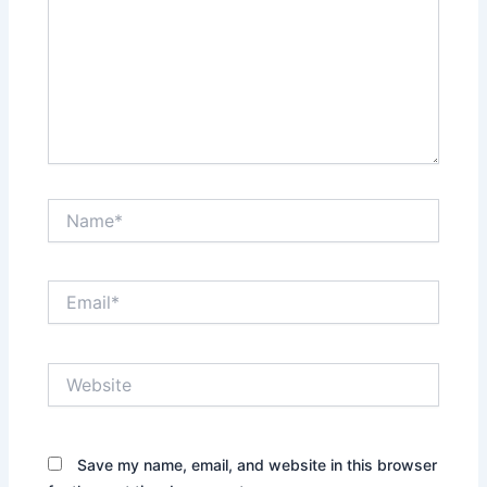
Name*
Email*
Website
Save my name, email, and website in this browser