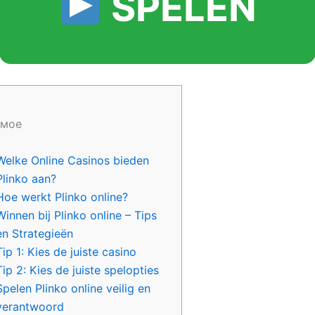
SPELEN
мое
Welke Online Casinos bieden
Plinko aan?
Hoe werkt Plinko online?
Winnen bij Plinko online – Tips
en Strategieën
Tip 1: Kies de juiste casino
Tip 2: Kies de juiste spelopties
Spelen Plinko online veilig en
verantwoord