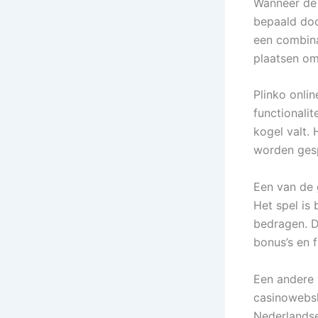
Wanneer de 
bepaald doo
een combina
plaatsen om
Plinko onlin
functionalit
kogel valt.
worden ges
Een van de 
Het spel is
bedragen. D
bonus’s en f
Een andere 
casinowebsh
Nederlandse