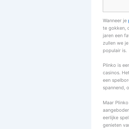
Wanneer je
te gokken, 
jaren een fa
zullen we je
populair is.
Plinko is e
casinos. He
een spelbor
spannend, o
Maar Plinko 
aangeboden 
eerlijke spe
genieten va