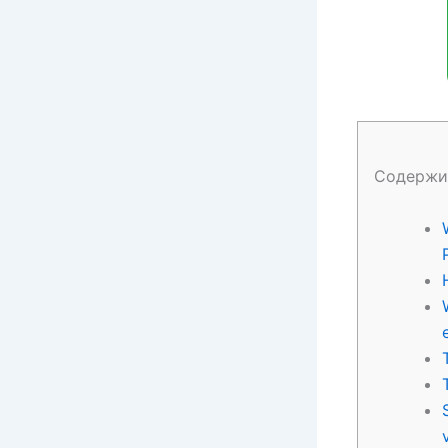
Содержи