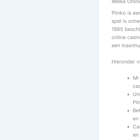
Welke Onlin
Plinko is ee
spel is ont
1985 beschi
online casi
een maximu
Hieronder vi
Mr
cas
Un
Pl
Be
en
Ca
en