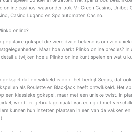
de online casinos, waaronder ook Mr Green Casino, Unibet 
ino, Casino Lugano en Spelautomaten Casino.
linko online?
en populaire gokspel die wereldwijd bekend is om zijn unie
nstgelegenheden. Maar hoe werkt Plinko online precies? In d
 detail uitwijken hoe u Plinko online kunt spelen en wat u k
.
en gokspel dat ontwikkeld is door het bedrijf Segas, dat oo
spellen als Roulette en Blackjack heeft ontwikkeld. Het spe
p een klassieke gokspel, maar met een unieke twist. In pla
 cirkel, wordt er gebruik gemaakt van een grid met verschil
lers kunnen hun inzetten plaatsen in een van de vakken en
t.