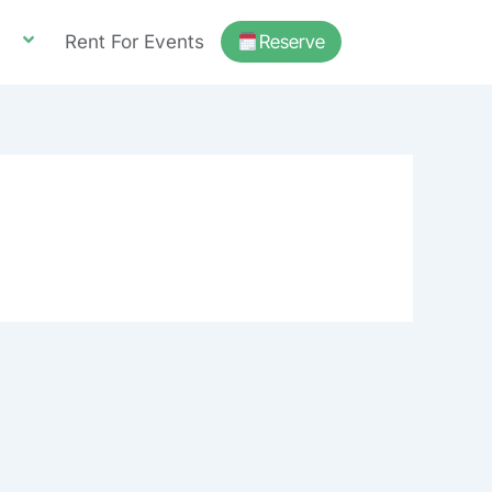
Rent For Events
Reserve