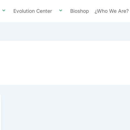
Evolution Center
Bioshop
¿Who We Are?