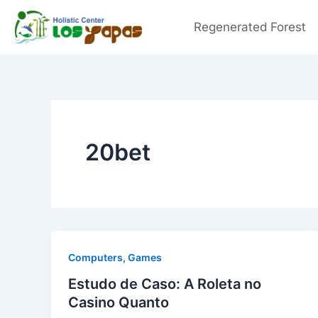
Skip
to
Regenerated Forest
content
20bet
Computers, Games
Estudo de Caso: A Roleta no
Casino Quanto