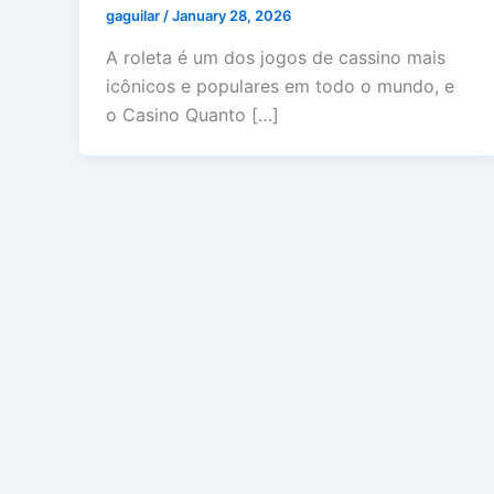
gaguilar
/
January 28, 2026
A roleta é um dos jogos de cassino mais
icônicos e populares em todo o mundo, e
o Casino Quanto […]