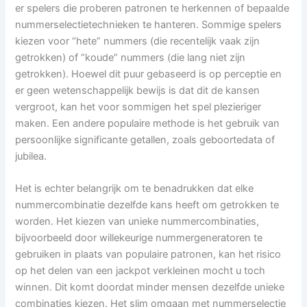
er spelers die proberen patronen te herkennen of bepaalde
nummerselectietechnieken te hanteren. Sommige spelers
kiezen voor “hete” nummers (die recentelijk vaak zijn
getrokken) of “koude” nummers (die lang niet zijn
getrokken). Hoewel dit puur gebaseerd is op perceptie en
er geen wetenschappelijk bewijs is dat dit de kansen
vergroot, kan het voor sommigen het spel plezieriger
maken. Een andere populaire methode is het gebruik van
persoonlijke significante getallen, zoals geboortedata of
jubilea.
Het is echter belangrijk om te benadrukken dat elke
nummercombinatie dezelfde kans heeft om getrokken te
worden. Het kiezen van unieke nummercombinaties,
bijvoorbeeld door willekeurige nummergeneratoren te
gebruiken in plaats van populaire patronen, kan het risico
op het delen van een jackpot verkleinen mocht u toch
winnen. Dit komt doordat minder mensen dezelfde unieke
combinaties kiezen. Het slim omgaan met nummerselectie