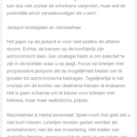
kan dus niet zozeer de winstkans vergroten, maar wel de
potentiële winst verveelvoudigen als u wint.
Jackpot strategieën en risicobeheer
Het jagen op de jackpot is voor veel spelers de ultieme
droom. Echter, de kansen op de hoofdprijs zijn
astronomisch klein. Een strategie hierin is om selectief te
zijn in de loterijen waar u op jaagt. Focus op loterijen met
progressieve jackpots die de mogelijkheid bieden om te
groeien tot astronomische bedragen. Tegelijkertijd is het
cruciaal om de kosten van deelname hieraan te evalueren.
Het is geen schande om te kiezen voor loterijen met
kleinere, maar meer realistische, prijzen.
Risicobeheer is hierbij essentieel. Speel nooit met geld dat u
niet kunt missen. Loterijen moeten gezien worden als
entertainment, niet als een investering. Het stellen van
duidelijke limieten, zowel qua tijd als geld, is een teken van