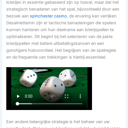
loterijen in essentie gebaseerd zijn op toeval, maar dat het
strategisch benaderen van het spel, bijvoorbeeld door een
bezoek aan
spinchester casino
, de ervaring kan verrijken.
Desalniettemin zijn er tactische benaderingen die spelers
kunnen hanteren om hun deelname aan loterijspellen te
optimaliseren. Dit begint bij het selecteren van de juiste
loterijspellen met betere uitbetalingskansen en een
gunstigere huisvoordeel. Het begrijpen van de spelregels
en de frequentie van trekkingen is hierbij essentieel.
Een andere belangrijke strategie is het beheer van uw