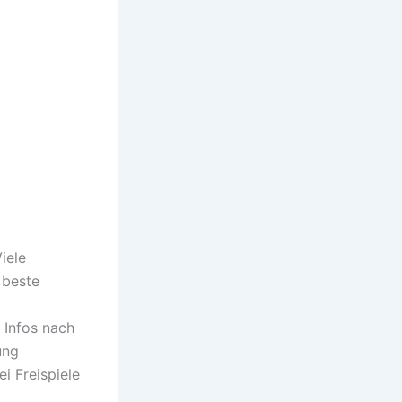
iele
 beste
 Infos nach
ung
i Freispiele