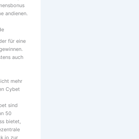
mmensbonus
e andienen.
de
er für eine
 gewinnen.
stens auch
nicht mehr
en Cybet
bet sind
nn 50
s bietet,
ezentrale
k.io zur