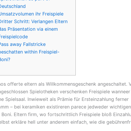
Deutschland
Umsatzvolumen ihr Freispiele
Dritter Schritt: Verlangen Eltern
das Präsentation via einem
Freispielcode
Pass away Fallstricke
beschatten within Freispiel-
Boni?
nos offerte eltern als Willkommensgeschenk angeschaltet. V
geschlossen Spielotheken verschenken Freispiele wanneer
e Spielsaal. Inwieweit als Prämie für Ersteinzahlung ferner
mm – bei keramiken existireren parece jedweder wichtigen
Boni. Eltern firm, wo fortschrittlich Freispiele bloß Einzahl
elbst erkläre hell unter anderem einfach, wie die gebührenfre