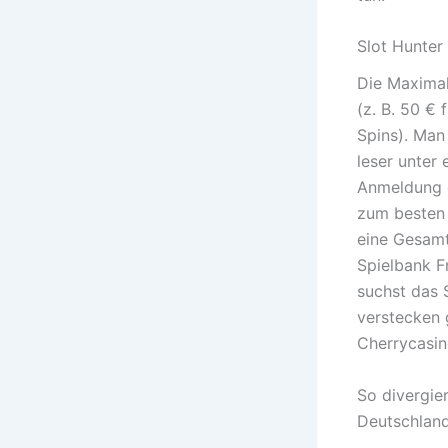
Slot Hunter
Die Maximal
(z. B. 50 €
Spins). Man 
leser unter 
Anmeldung e
zum besten 
eine Gesamt
Spielbank F
suchst das 
verstecken 
Cherrycasin
So divergie
Deutschlan