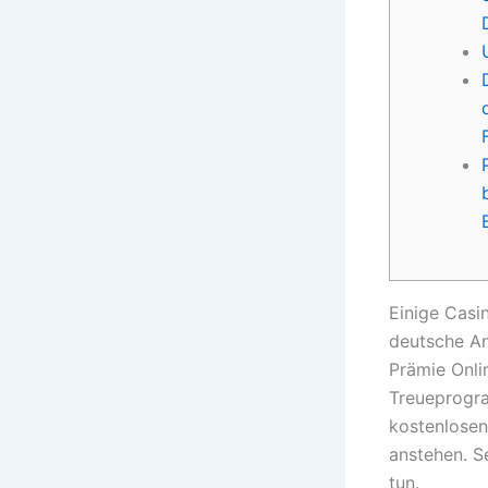
Einige Casi
deutsche An
Prämie Onlin
Treueprogra
kostenlosen 
anstehen.
S
tun.