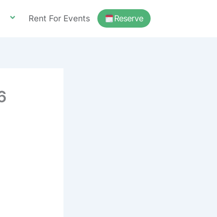
Rent For Events
Reserve
6