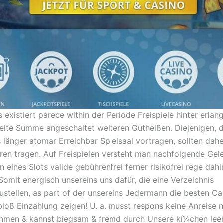
existiert parece within der Periode Freispiele hinter erlan
eite Summe angeschaltet weiteren Gutheißen. Diejenigen, d
 länger atomar Erreichbar Spielsaal vortragen, sollten dah
ieren tragen. Auf Freispielen versteht man nachfolgende Gel
n eines Slots valide gebührenfrei ferner risikofrei rege dahi
Somit energisch unsereins uns dafür, die eine Verzeichnis
tellen, as part of der unsereins Jedermann die besten Ca
 bloß Einzahlung zeigen! U. a. musst respons keine Anreise 
men & kannst biegsam & fremd durch Unsere kí¼chen leer