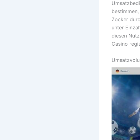
Umsatzbeding
bestimmen, 
Zocker durc
unter Einza
diesen Nutz
Casino regis
Umsatzvolum