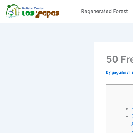
Skip
to
Regenerated Forest
content
50 Fr
By
gaguilar
/
F