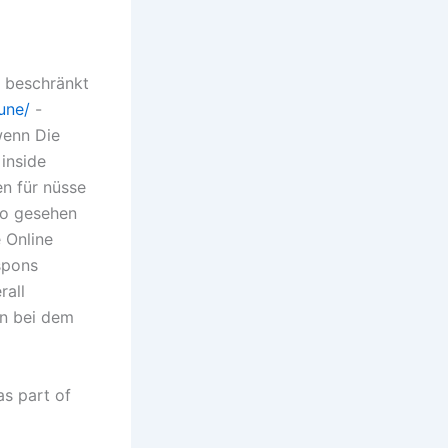
r beschränkt
une/
-
 wenn Die
 inside
en für nüsse
so gesehen
 Online
spons
rall
an bei dem
as part of