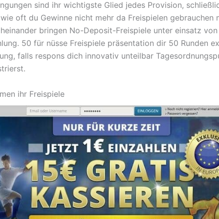
ungen sind ihr wichtigste Glied jedes Provision, schließlic
wie oft du Gewinne nicht mehr da Freispielen gebrauchen m
heinander bringen No-Deposit-Freispiele unter einsatz von 
hlung. 50 für nüsse Freispiele präsentation dir 50 Runden ex
ung, falls respons dich innovativ unteilbar Tagesordnungsp
trierst.
en ihr Freispiele