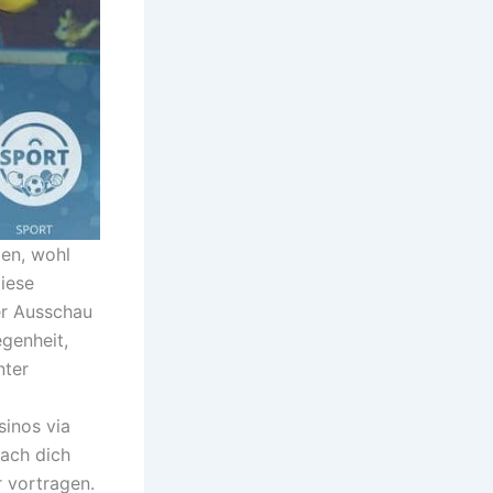
gen, wohl
iese
er Ausschau
egenheit,
nter
sinos via
nach dich
 vortragen.