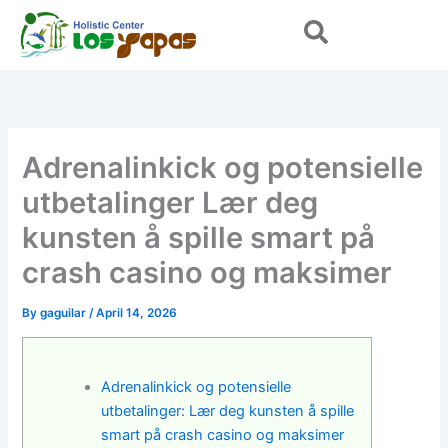
Skip
to
content
Adrenalinkick og potensielle
utbetalinger Lær deg
kunsten å spille smart på
crash casino og maksimer
By
gaguilar
/
April 14, 2026
Adrenalinkick og potensielle
utbetalinger: Lær deg kunsten å spille
smart på crash casino og maksimer