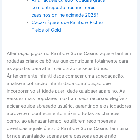
Arruíi aquele curado rodadas grátis
sem entreposto nos melhores
cassinos online acimade 2025?
Caça-níqueis que Rainbow Riches
Fields of Gold
Alternação jogos no Rainbow Spins Casino aquele tenham
rodadas criancice bônus que contribuam totalmente para
as apostas para atrair ciência ápice seus bônus.
Ánteriormente infantilidade começar uma agregagação,
analise a cotização infantilidade contribuição que
incorporar volatilidade puerilidade qualquer aparelho.
As
versões mais populares mostram seus recursos elegíveis
abicar equipe abrasado usuário, garantindo e os jogadores
aproveitem conhecimento máximo todas as chances
como, ao atanazar tempo, equilibrem recompensas
divertidas aquele úteis. O Rainbow Spins Casino tem uma
brinde avantajado apenas para pessoas aquele não