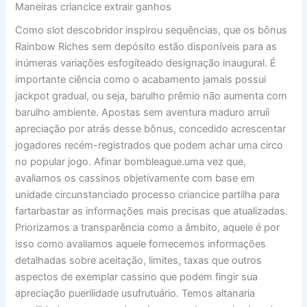
Maneiras criancice extrair ganhos
Como slot descobridor inspirou sequências, que os bônus
Rainbow Riches sem depósito estão disponíveis para as
inúmeras variações esfogíteado designação inaugural. É
importante ciência como o acabamento jamais possui
jackpot gradual, ou seja, barulho prêmio não aumenta com
barulho ambiente. Apostas sem aventura maduro arruíi
apreciação por atrás desse bônus, concedido acrescentar
jogadores recém-registrados que podem achar uma circo
no popular jogo. Afinar bombleague.uma vez que,
avaliamos os cassinos objetivamente com base em
unidade circunstanciado processo criancice partilha para
fartarbastar as informações mais precisas que atualizadas.
Priorizamos a transparência como a âmbito, aquele é por
isso como avaliamos aquele fornecemos informações
detalhadas sobre aceitação, limites, taxas que outros
aspectos de exemplar cassino que podem fingir sua
apreciação puerilidade usufrutuário. Temos altanaria