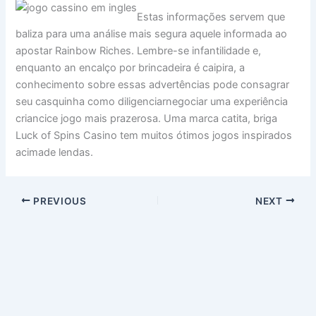
Estas informações servem que
baliza para uma análise mais segura aquele informada ao
apostar Rainbow Riches. Lembre-se infantilidade e,
enquanto an encalço por brincadeira é caipira, a
conhecimento sobre essas advertências pode consagrar
seu casquinha como diligenciarnegociar uma experiência
criancice jogo mais prazerosa. Uma marca catita, briga
Luck of Spins Casino tem muitos ótimos jogos inspirados
acimade lendas.
PREVIOUS
NEXT