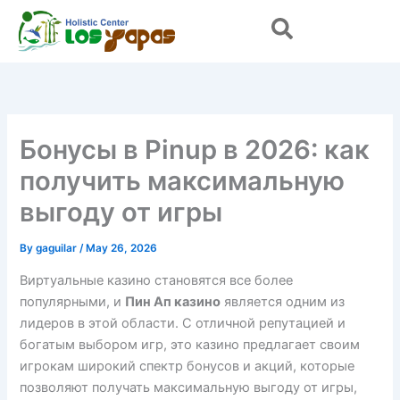
Skip
to
content
Бонусы в Pinup в 2026: как
получить максимальную
выгоду от игры
By
gaguilar
/
May 26, 2026
Виртуальные казино становятся все более
популярными, и
Пин Ап казино
является одним из
лидеров в этой области. С отличной репутацией и
богатым выбором игр, это казино предлагает своим
игрокам широкий спектр бонусов и акций, которые
позволяют получать максимальную выгоду от игры,