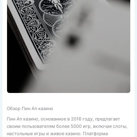
Обзор Пин Ап казино
Пин Ап казино, основанное в 2016 году, предлагает
своим пользователям более 5000 игр, включая слоты,
настольные игры и живое казино. Платформа