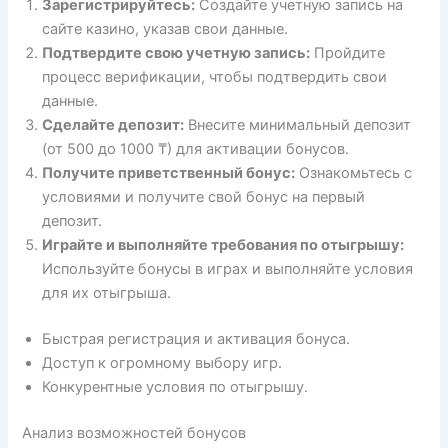
Зарегистрируйтесь:
Создайте учетную запись на
сайте казино, указав свои данные.
Подтвердите свою учетную запись:
Пройдите
процесс верификации, чтобы подтвердить свои
данные.
Сделайте депозит:
Внесите минимальный депозит
(от 500 до 1000 ₸) для активации бонусов.
Получите приветственный бонус:
Ознакомьтесь с
условиями и получите свой бонус на первый
депозит.
Играйте и выполняйте требования по отыгрышу:
Используйте бонусы в играх и выполняйте условия
для их отыгрыша.
Быстрая регистрация и активация бонуса.
Доступ к огромному выбору игр.
Конкурентные условия по отыгрышу.
Анализ возможностей бонусов