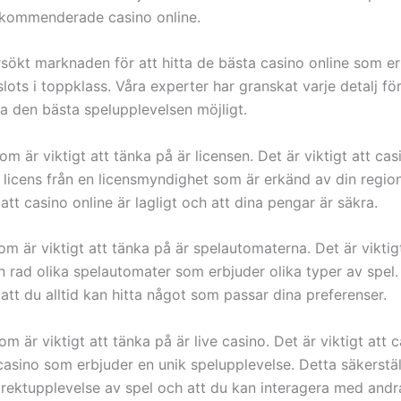
ekommenderade casino online.
rsökt marknaden för att hitta de bästa casino online som er
lots i toppklass. Våra experter har granskat varje detalj för 
ha den bästa spelupplevelsen möjligt.
om är viktigt att tänka på är licensen. Det är viktigt att cas
g licens från en licensmyndighet som är erkänd av din regio
 att casino online är lagligt och att dina pengar är säkra.
m är viktigt att tänka på är spelautomaterna. Det är viktig
n rad olika spelautomater som erbjuder olika typer av spel.
 att du alltid kan hitta något som passar dina preferenser.
om är viktigt att tänka på är live casino. Det är viktigt att 
 casino som erbjuder en unik spelupplevelse. Detta säkerstäl
irektupplevelse av spel och att du kan interagera med andr