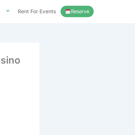
Rent For Events
Reserve
asino