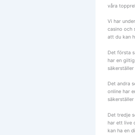
våra toppr
Vi har unde
casino och s
att du kan 
Det första s
har en gilti
säkerställer
Det andra so
online har e
säkerställer
Det tredje s
har ett live
kan ha en d