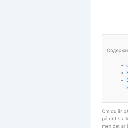
Содержи
Om du är på 
på rätt stäl
men det är 