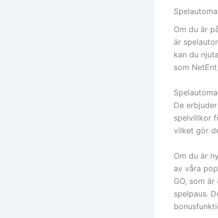
Spelautoma
Om du är på
är spelauto
kan du njut
som NetEnt,
Spelautomate
De erbjuder
spelvillkor 
vilket gör d
Om du är ny
av våra pop
GO, som är 
spelpaus. D
bonusfunkti