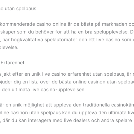
ne utan spelpaus
kommenderade casino online är de bästa på marknaden oc
nskaper som du behöver för att ha en bra spelupplevelse. D
, har högkvalitativa spelautomater och ett live casino som 
plevelse.
 Erfarenhet
jakt efter en unik live casino erfarenhet utan spelpaus, är 
rbjuder dig en lista över de bästa online casinon utan spelpa
 den ultimata live casino-upplevelsen.
är en unik möjlighet att uppleva den traditionella casinokän
line casinon utan spelpaus kan du uppleva den ultimata liv
 där du kan interagera med live dealers och andra spelare i 