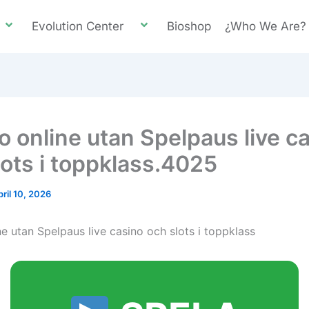
Evolution Center
Bioshop
¿Who We Are?
o online utan Spelpaus live c
lots i toppklass.4025
pril 10, 2026
e utan Spelpaus live casino och slots i toppklass