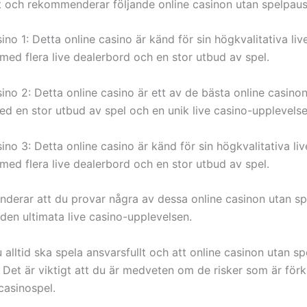
at och rekommenderar följande online casinon utan spelpaus
ino 1: Detta online casino är känd för sin högkvalitativa liv
med flera live dealerbord och en stor utbud av spel.
ino 2: Detta online casino är ett av de bästa online casino
ed en stor utbud av spel och en unik live casino-upplevelse
ino 3: Detta online casino är känd för sin högkvalitativa li
med flera live dealerbord och en stor utbud av spel.
derar att du provar några av dessa online casinon utan sp
den ultimata live casino-upplevelsen.
 alltid ska spela ansvarsfullt och att online casinon utan s
a. Det är viktigt att du är medveten om de risker som är fö
casinospel.