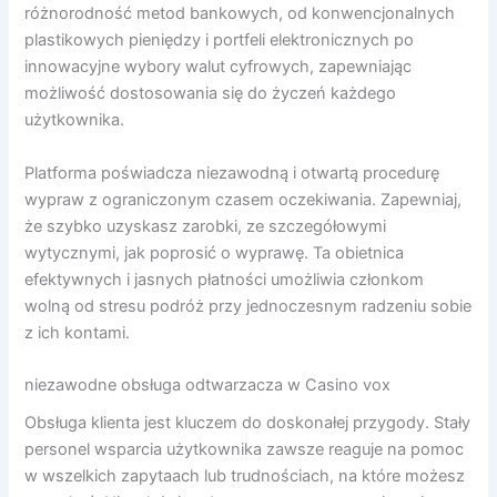
różnorodność metod bankowych, od konwencjonalnych
plastikowych pieniędzy i portfeli elektronicznych po
innowacyjne wybory walut cyfrowych, zapewniając
możliwość dostosowania się do życzeń każdego
użytkownika.
Platforma poświadcza niezawodną i otwartą procedurę
wypraw z ograniczonym czasem oczekiwania. Zapewniaj,
że szybko uzyskasz zarobki, ze szczegółowymi
wytycznymi, jak poprosić o wyprawę. Ta obietnica
efektywnych i jasnych płatności umożliwia członkom
wolną od stresu podróż przy jednoczesnym radzeniu sobie
z ich kontami.
niezawodne obsługa odtwarzacza w Casino vox
Obsługa klienta jest kluczem do doskonałej przygody. Stały
personel wsparcia użytkownika zawsze reaguje na pomoc
w wszelkich zapytaach lub trudnościach, na które możesz