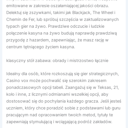
emitowane w zakresie oszałamiającej jakości obrazu.
Delektuj się zszywkami, takimi jak Blackjack, The Wheel i
Chemin de Fer, lub spróbuj szczęścia w zaktualizowanych
typach gier na żywo. Prawdziwe odczucie i ludzkie
połączenie kasyna na żywo budują naprawdę prawdziwą
przygodę z hazardem, zapewniając, że masz rację w
centrum tętniącego życiem kasyna.
klasyczny stół zabawa: obrady i mistrzostwo łącznie
Idealny dla osób, które rozkoszują się gier strategicznych,
Casino vox może pochwalić się szerokim zakresem
ponadczasowych opcji tabeli. Zaangażuj się w Teksas, 21,
koło i inne, z licznymi odmianami wszelkiej opcji, aby
dostosować się do pochylania każdego gracza. Jeśli jesteś
uczniem, który chce poradzić sobie z podstawami lub guru
pracującym nad opracowaniem twoich metod, tytuły te
zapewniają stymulującą i wciągającą podróż zakładów.