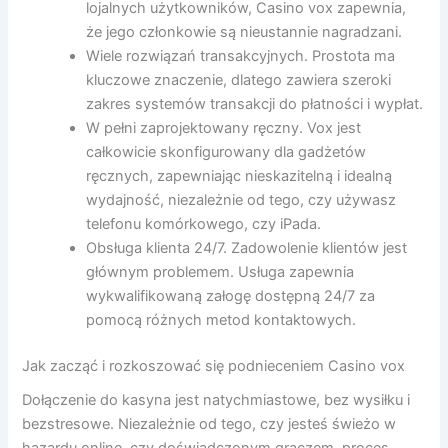
lojalnych użytkowników, Casino vox zapewnia,
że ​​jego członkowie są nieustannie nagradzani.
Wiele rozwiązań transakcyjnych. Prostota ma
kluczowe znaczenie, dlatego zawiera szeroki
zakres systemów transakcji do płatności i wypłat.
W pełni zaprojektowany ręczny. Vox jest
całkowicie skonfigurowany dla gadżetów
ręcznych, zapewniając nieskazitelną i idealną
wydajność, niezależnie od tego, czy używasz
telefonu komórkowego, czy iPada.
Obsługa klienta 24/7. Zadowolenie klientów jest
głównym problemem. Usługa zapewnia
wykwalifikowaną załogę dostępną 24/7 za
pomocą różnych metod kontaktowych.
Jak zacząć i rozkoszować się podnieceniem Casino vox
Dołączenie do kasyna jest natychmiastowe, bez wysiłku i
bezstresowe. Niezależnie od tego, czy jesteś świeżo w