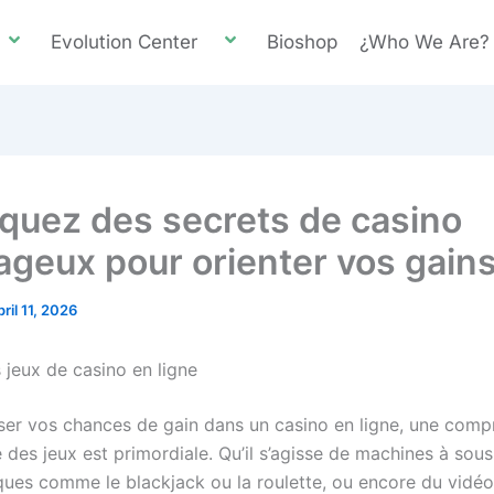
Evolution Center
Bioshop
¿Who We Are?
quez des secrets de casino
ageux pour orienter vos gain
ril 11, 2026
s jeux de casino en ligne
ser vos chances de gain dans un casino en ligne, une comp
des jeux est primordiale. Qu’il s’agisse de machines à sous
iques comme le blackjack ou la roulette, ou encore du vidéo