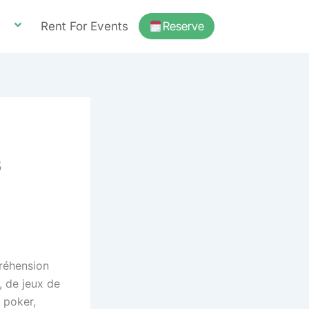
Rent For Events
Reserve
s
réhension
, de jeux de
 poker,