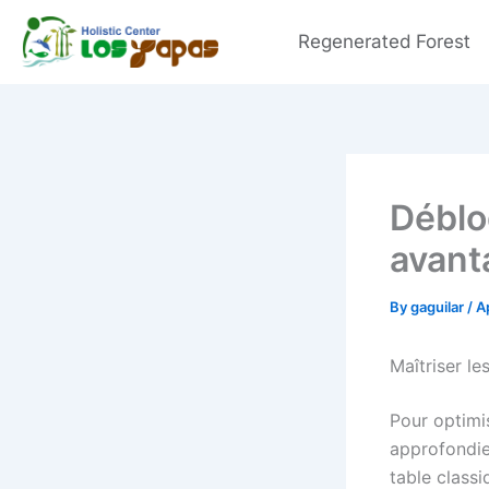
Skip
to
Regenerated Forest
content
Déblo
avant
By
gaguilar
/
Ap
Maîtriser le
Pour optimi
approfondie 
table class