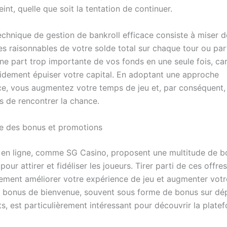
int, quelle que soit la tentation de continuer.
echnique de gestion de bankroll efficace consiste à miser d
s raisonnables de votre solde total sur chaque tour ou part
ne part trop importante de vos fonds en une seule fois, car
pidement épuiser votre capital. En adoptant une approche
ce, vous augmentez votre temps de jeu et, par conséquent,
s de rencontrer la chance.
e des bonus et promotions
 en ligne, comme SG Casino, proposent une multitude de b
our attirer et fidéliser les joueurs. Tirer parti de ces offre
ement améliorer votre expérience de jeu et augmenter votr
e bonus de bienvenue, souvent sous forme de bonus sur dé
ts, est particulièrement intéressant pour découvrir la plate