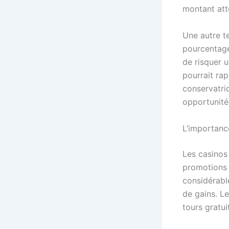
montant atte
Une autre t
pourcentage
de risquer u
pourrait ra
conservatri
opportunité
L’importanc
Les casinos
promotions p
considérabl
de gains. L
tours gratui