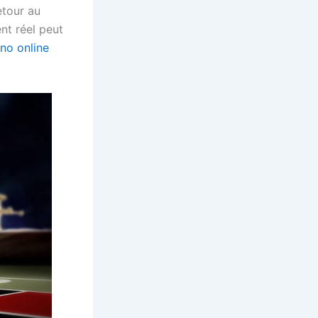
etour au
nt réel peut
ino online