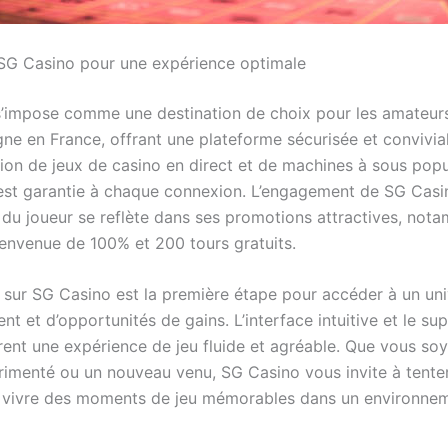
G Casino pour une expérience optimale
’impose comme une destination de choix pour les amateurs
gne en France, offrant une plateforme sécurisée et convivia
tion de jeux de casino en direct et de machines à sous popu
n est garantie à chaque connexion. L’engagement de SG Casi
n du joueur se reflète dans ses promotions attractives, not
envenue de 100% et 200 tours gratuits.
on sur SG Casino est la première étape pour accéder à un un
nt et d’opportunités de gains. L’interface intuitive et le sup
urent une expérience de jeu fluide et agréable. Que vous so
rimenté ou un nouveau venu, SG Casino vous invite à tente
 vivre des moments de jeu mémorables dans un environne