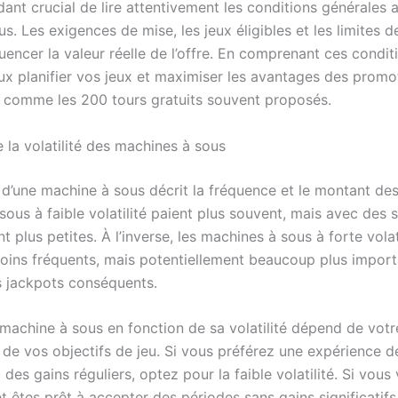
dant crucial de lire attentivement les conditions générales 
. Les exigences de mise, les jeux éligibles et les limites 
uencer la valeur réelle de l’offre. En comprenant ces condit
x planifier vos jeux et maximiser les avantages des promo
, comme les 200 tours gratuits souvent proposés.
la volatilité des machines à sous
é d’une machine à sous décrit la fréquence et le montant des
sous à faible volatilité paient plus souvent, mais avec de
 plus petites. À l’inverse, les machines à sous à forte volati
oins fréquents, mais potentiellement beaucoup plus import
 jackpots conséquents.
 machine à sous en fonction de sa volatilité dépend de votr
 de vos objectifs de jeu. Si vous préférez une expérience d
des gains réguliers, optez pour la faible volatilité. Si vous
t êtes prêt à accepter des périodes sans gains significatifs,