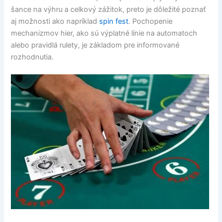
šance na výhru a celkový zážitok, preto je dôležité poznať
aj možnosti ako napríklad
spin fest
. Pochopenie
mechanizmov hier, ako sú výplatné línie na automatoch
alebo pravidlá rulety, je základom pre informované
rozhodnutia.