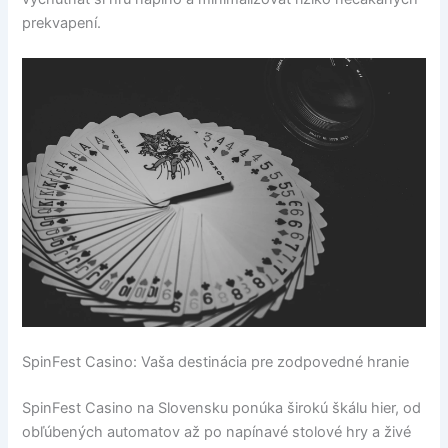
prekvapení.
SpinFest Casino: Vaša destinácia pre zodpovedné hranie
SpinFest Casino na Slovensku ponúka širokú škálu hier, od
obľúbených automatov až po napínavé stolové hry a živé