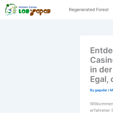
Skip
to
Regenerated Forest
content
Entde
Casin
in de
Egal, 
By
gaguilar
/
M
Willkommen 
erfahrener S