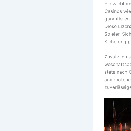
Ein wichtige
Casinos wie
garantieren,
Diese Lizen
Spieler. Si
Sicherung p
Zusätzlich 
Geschäftsbe
stets nach 
angebotenen
zuverlässige