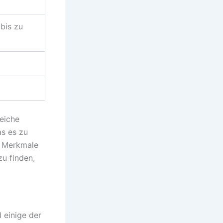
+
bis zu
eiche
as es zu
r Merkmale
zu finden,
d einige der