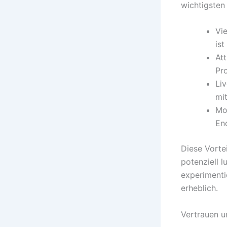
wichtigsten 
Vie
is
At
Pr
Li
mit
Mo
End
Diese Vorte
potenziell 
experimenti
erheblich.
Vertrauen u