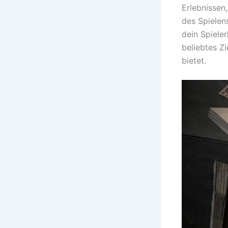
Erlebnissen,
des Spielen
dein Spiele
beliebtes Zi
bietet.