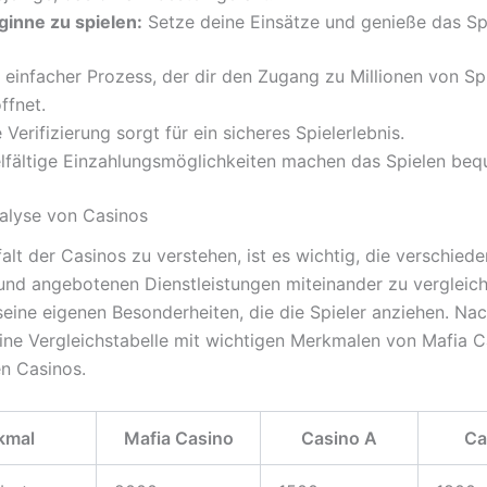
ginne zu spielen:
Setze deine Einsätze und genieße das Spi
 einfacher Prozess, der dir den Zugang zu Millionen von Sp
ffnet.
 Verifizierung sorgt für ein sicheres Spielerlebnis.
elfältige Einzahlungsmöglichkeiten machen das Spielen be
alyse von Casinos
alt der Casinos zu verstehen, ist es wichtig, die verschied
und angebotenen Dienstleistungen miteinander zu vergleic
seine eigenen Besonderheiten, die die Spieler anziehen. Na
eine Vergleichstabelle mit wichtigen Merkmalen von Mafia 
n Casinos.
kmal
Mafia Casino
Casino A
Ca