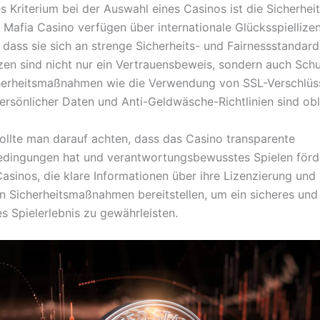
s Kriterium bei der Auswahl eines Casinos ist die Sicherheit
 Mafia Casino verfügen über internationale Glücksspiellizen
 dass sie sich an strenge Sicherheits- und Fairnessstandard
zen sind nicht nur ein Vertrauensbeweis, sondern auch Schu
cherheitsmaßnahmen wie die Verwendung von SSL-Verschlüs
ersönlicher Daten und Anti-Geldwäsche-Richtlinien sind obl
sollte man darauf achten, dass das Casino transparente
dingungen hat und verantwortungsbewusstes Spielen förd
Casinos, die klare Informationen über ihre Lizenzierung und
 Sicherheitsmaßnahmen bereitstellen, um ein sicheres und
s Spielerlebnis zu gewährleisten.