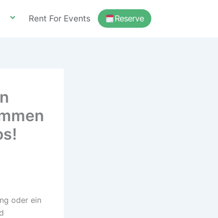
Rent For Events
Reserve
on
kommen
os!
ng oder ein
nd