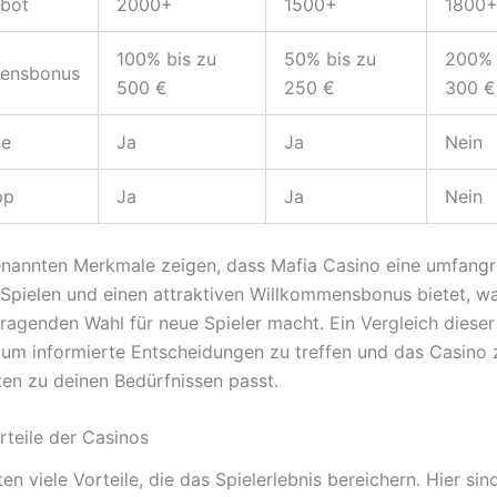
ebot
2000+
1500+
1800
100% bis zu
50% bis zu
200% 
ensbonus
500 €
250 €
300 €
le
Ja
Ja
Nein
pp
Ja
Ja
Nein
nannten Merkmale zeigen, dass Mafia Casino eine umfangr
Spielen und einen attraktiven Willkommensbonus bietet, w
rragenden Wahl für neue Spieler macht. Ein Vergleich diese
h, um informierte Entscheidungen zu treffen und das Casino 
en zu deinen Bedürfnissen passt.
rteile der Casinos
en viele Vorteile, die das Spielerlebnis bereichern. Hier sin