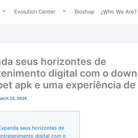
Evolution Center
Bioshop
¿Who We Are?
da seus horizontes de
tenimento digital com o down
bet apk e uma experiência de
arch 23, 2026
Expanda seus horizontes de
entretenimento digital com o