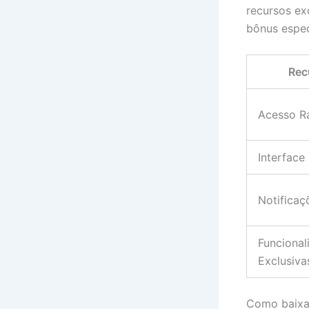
recursos ex
bônus espec
Rec
Acesso R
Interface
Notificaç
Funcional
Exclusiva
Como baixar