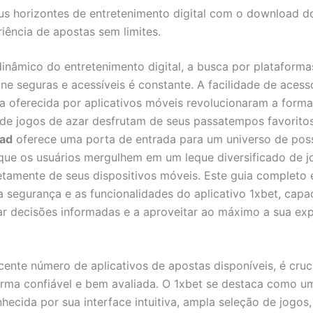
s horizontes de entretenimento digital com o download d
iência de apostas sem limites.
nâmico do entretenimento digital, a busca por plataforma
ine seguras e acessíveis é constante. A facilidade de acess
a oferecida por aplicativos móveis revolucionaram a form
 de jogos de azar desfrutam de seus passatempos favorito
ad
oferece uma porta de entrada para um universo de poss
que os usuários mergulhem em um leque diversificado de j
etamente de seus dispositivos móveis. Este guia completo 
 a segurança e as funcionalidades do aplicativo 1xbet, capa
r decisões informadas e a aproveitar ao máximo a sua exp
ente número de aplicativos de apostas disponíveis, é cruci
rma confiável e bem avaliada. O 1xbet se destaca como 
nhecida por sua interface intuitiva, ampla seleção de jogos