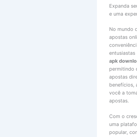
Expanda seu
e uma exper
No mundo di
apostas onl
conveniênci
entusiastas
apk downlo
permitindo 
apostas dir
benefícios,
você a toma
apostas.
Com o cresc
uma platafo
popular, co