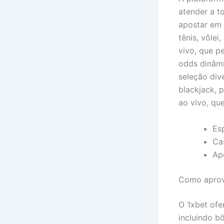
atender a t
apostar em 
tênis, vôle
vivo, que p
odds dinâmi
seleção dive
blackjack, 
ao vivo, qu
Esp
Cas
Ap
Como aprov
O 1xbet ofe
incluindo b