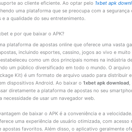
suporte ao cliente eficiente. Ao optar pelo
1xbet apk down
lhendo uma plataforma que se preocupa com a segurança 
 e a qualidade do seu entretenimento.
xbet e por que baixar o APK?
ma plataforma de apostas online que oferece uma vasta g
postas, incluindo esportes, cassino, jogos ao vivo e muito
estabeleceu como um dos principais nomes na indústria d
aindo um público diversificado em todo o mundo. O arquivo
ckage Kit) é um formato de arquivo usado para distribuir e 
 em dispositivos Android. Ao baixar o
1xbet apk download
,
ar diretamente a plataforma de apostas no seu smartpho
 a necessidade de usar um navegador web.
 vantagem de baixar o APK é a conveniência e a velocidade
oferece uma experiência de usuário otimizada, com acesso 
e apostas favoritos. Além disso, o aplicativo geralmente of