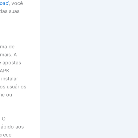
load
, você
das suas
ama de
 mais. A
e apostas
 APK
instalar
 os usuários
ne ou
. O
rápido aos
erece