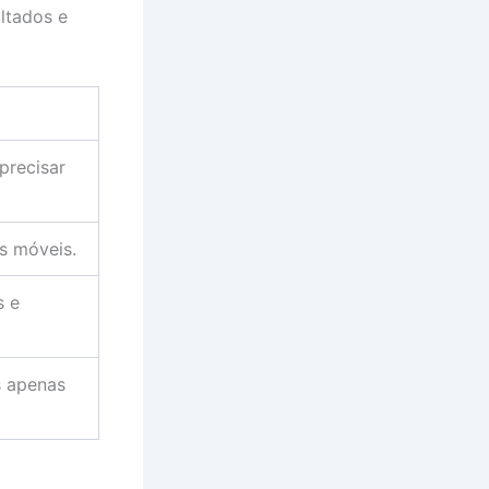
ltados e
precisar
os móveis.
s e
s apenas