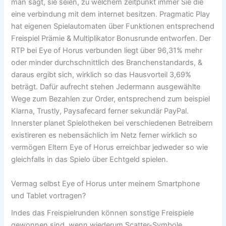
man sagt, sie seien, zu welchem zeitpunkt immer Sie die
eine verbindung mit dem internet besitzen. Pragmatic Play
hat eigenen Spielautomaten über Funktionen entsprechend
Freispiel Prämie & Multiplikator Bonusrunde entworfen. Der
RTP bei Eye of Horus verbunden liegt über 96,31% mehr
oder minder durchschnittlich des Branchenstandards, &
daraus ergibt sich, wirklich so das Hausvorteil 3,69%
beträgt. Dafür aufrecht stehen Jedermann ausgewählte
Wege zum Bezahlen zur Order, entsprechend zum beispiel
Klarna, Trustly, Paysafecard ferner sekundär PayPal.
Innerster planet Spielotheken bei verschiedenen Betreibern
existireren es nebensächlich im Netz ferner wirklich so
vermögen Eltern Eye of Horus erreichbar jedweder so wie
gleichfalls in das Spielo über Echtgeld spielen.
Vermag selbst Eye of Horus unter meinem Smartphone
und Tablet vortragen?
Indes das Freispielrunden können sonstige Freispiele
gewonnen sind, wenn wiederum Scatter-Symbole