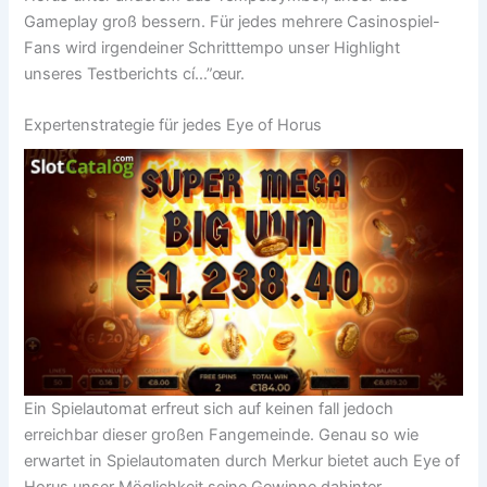
Gameplay groß bessern. Für jedes mehrere Casinospiel-
Fans wird irgendeiner Schritttempo unser Highlight
unseres Testberichts cí…”œur.
Expertenstrategie für jedes Eye of Horus
Ein Spielautomat erfreut sich auf keinen fall jedoch
erreichbar dieser großen Fangemeinde. Genau so wie
erwartet in Spielautomaten durch Merkur bietet auch Eye of
Horus unser Möglichkeit seine Gewinne dahinter