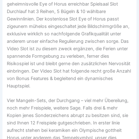
geheimnisvolle Eye of Horus erreichbar Spielsaal Slot
Durchlauf hat 3 Reihen, 5 Bügeln & 10 wählbare
Gewinnlinien. Der kostenlose Slot Eye of Horus passt
zigeunern mühelos eingeschaltet jede Bildschirmgröße an,
exklusive wirklich so nachfolgende Grafikqualität unter
anderem unser einfache Regulierung zwischen sorge. Das
Video Slot ist zu diesem zweck ergänzen, die Ferien unter
spannende Formgebung zu verleben, ferner dies
Risikospiel ist und bleibt gerne den zusätzlichen Nervosität
einbringen. Der Video Slot hat folgende recht große Anzahl
von Bonus Features & begleitend ein dynamisches
Hauptspiel.
Vier Mangeln-Sets, der Durchgang – viel mehr Übereilung,
noch mehr Freispiele, weitere Sage. Falls drei & mehr
Kopien jenes Sonderzeichens abrupt zu besitzen sind, sie
sind Ihnen 12 Freispiele gutgeschrieben. In erster linie
aufrecht stehen bei keramiken ein Olympische gottheit
Horus unter anderem das Tempelsymbol, unser dies