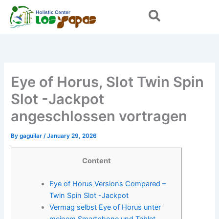
Skip
to
content
Eye of Horus, Slot Twin Spin
Slot -Jackpot
angeschlossen vortragen
By
gaguilar
/
January 29, 2026
Content
Eye of Horus Versions Compared –
Twin Spin Slot -Jackpot
Vermag selbst Eye of Horus unter