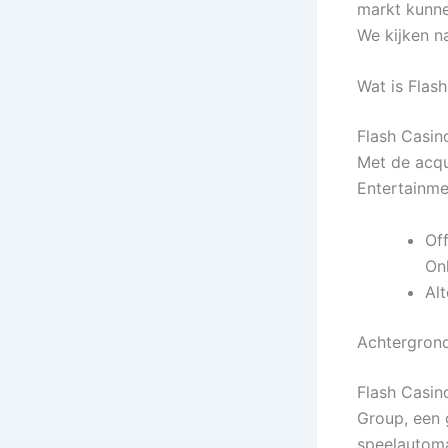
markt kunne
We kijken n
Wat is Flas
Flash Casin
Met de acqu
Entertainme
Of
Onl
Alt
Achtergron
Flash Casin
Group, een 
speelautoma