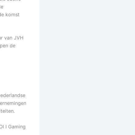
de
 de komst
uur van JVH
epen de
Nederlandse
dernemingen
teiten.
OI I Gaming