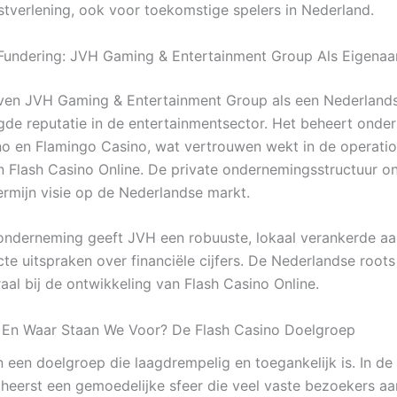
stverlening, ook voor toekomstige spelers in Nederland.
Fundering: JVH Gaming & Entertainment Group Als Eigenaa
jven JVH Gaming & Entertainment Group als een Nederlands
gde reputatie in de entertainmentsector. Het beheert onde
no en Flamingo Casino, wat vertrouwen wekt in de operatio
an Flash Casino Online. De private ondernemingsstructuur o
ermijn visie op de Nederlandse markt.
 onderneming geeft JVH een robuuste, lokaal verankerde a
te uitspraken over financiële cijfers. De Nederlandse roots 
aal bij de ontwikkeling van Flash Casino Online.
 En Waar Staan We Voor? De Flash Casino Doelgroep
n een doelgroep die laagdrempelig en toegankelijk is. In de
 heerst een gemoedelijke sfeer die veel vaste bezoekers aa