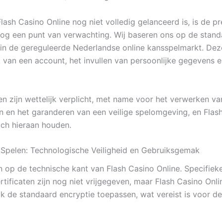
lash Casino Online nog niet volledig gelanceerd is, is de p
 nog een punt van verwachting. Wij baseren ons op de stan
in de gereguleerde Nederlandse online kansspelmarkt. De
van een account, het invullen van persoonlijke gegevens 
n zijn wettelijk verplicht, met name voor het verwerken va
en en het garanderen van een veilige spelomgeving, en Flas
ich hieraan houden.
 Spelen: Technologische Veiligheid en Gebruiksgemak
 op de technische kant van Flash Casino Online. Specifieke
tificaten zijn nog niet vrijgegeven, maar Flash Casino Onli
ijk de standaard encryptie toepassen, wat vereist is voor d