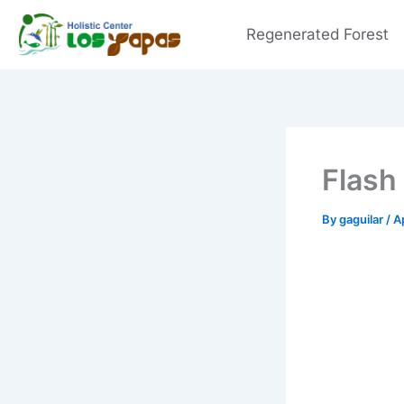
Skip
to
Regenerated Forest
content
Flash
By
gaguilar
/
A