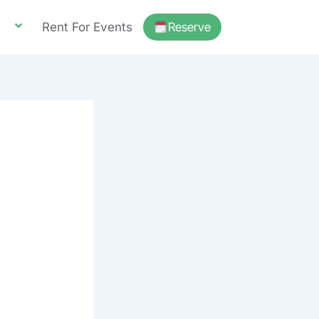
Rent For Events
Reserve