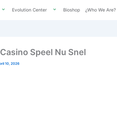
Evolution Center
Bioshop
¿Who We Are?
 Casino Speel Nu Snel
pril 10, 2026