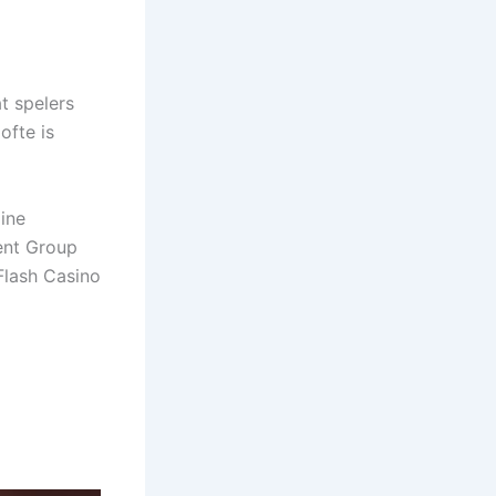
t spelers
ofte is
ine
ent Group
Flash Casino