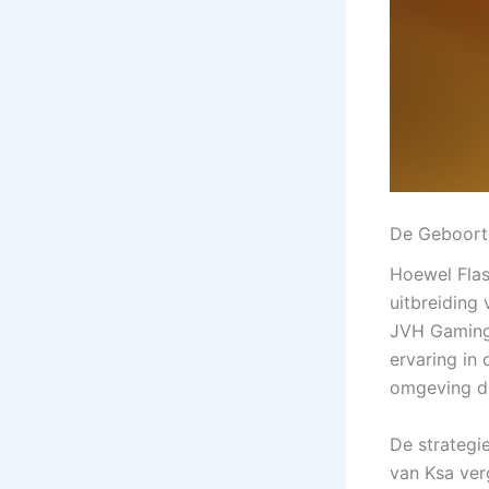
De Geboorte
Hoewel Flas
uitbreiding 
JVH Gaming 
ervaring in
omgeving di
De strategi
van Ksa ver