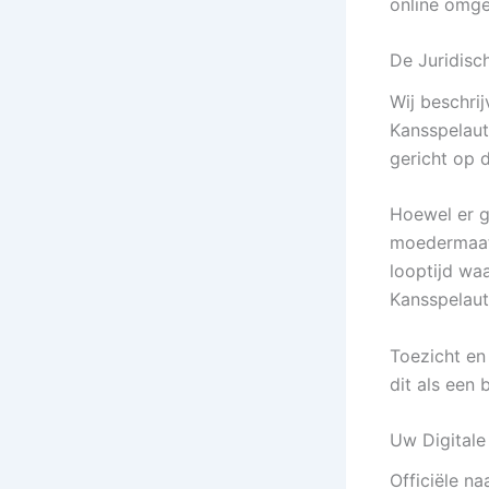
online omge
De Juridisc
Wij beschri
Kansspelauto
gericht op d
Hoewel er g
moedermaats
looptijd wa
Kansspelauto
Toezicht en 
dit als een
Uw Digitale 
Officiële n