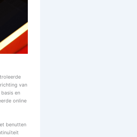
troleerde
richting van
 basis en
eerde online
het benutten
inuïteit