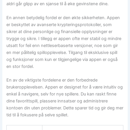
aldri går glipp av en sjanse til å øke gevinstene dine.
En annen betydelig fordel er den økte sikkerheten. Appen
er beskyttet av avanserte krypteringsprotokoller, som
sikrer at dine personlige og finansielle opplysninger er
trygge og sikre. I tillegg er appen ofte mer stabil og mindre
utsatt for feil enn nettleserbaserte versjoner, noe som gir
en mer pålitelig spillopplevelse. Tilgang til eksklusive spill
og funksjoner som kun er tilgjengelige via appen er også
en stor fordel.
En av de viktigste fordelene er den forbedrede
brukeropplevelsen. Appen er designet for å være intuitiv og
enkel å navigere, selv for nye spillere. Du kan raskt finne
dine favorittspill, plassere innsatser og administrere
kontoen din uten problemer. Dette sparer tid og gir deg mer
tid til å fokusere på selve spillet.