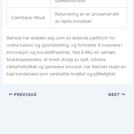
spilleautomater
Returnering av en prosentandel
Cashback-tilbud
av tapte innsatser
Rainbet har etablert seg som en ledende plattform for
online kasino og sportsbetting, og fortsetter å investere i
innovasjon og kundetilfredshet. Ved å tilby en sømløs
brukeropplevelse, et bredt utvalg av spill, robuste
sikkerhetstiltak og generøse bonuser, har Rainbet skapt en
lojal kundebase som verdsetter kvalitet og pålitelighet.
PREVIOUS
NEXT