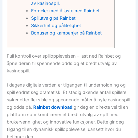
av kasinospill.
Fordeler med å laste ned Rainbet
Spillutvalg på Rainbet
Sikkerhet og pålitelighet
Bonuser og kampanjer på Rainbet
Full kontroll over spillopplevelsen – last ned Rainbet og
åpne døren til spennende odds og et bredt utvalg av
kasinospill.
I dagens digitale verden er tilgangen til underholdning og
spill endret seg dramatisk. Et stadig økende antall spillere
søker etter fleksible og spennende måter å nyte casinospill
og odds på.
Rainbet download
gir deg en direkte vei til en
plattform som kombinerer et bredt utvalg av spill med
brukervennlighet og innovative funksjoner. Dette gir deg
tilgang til en dynamisk spillopplevelse, uansett hvor du
befinner deg.