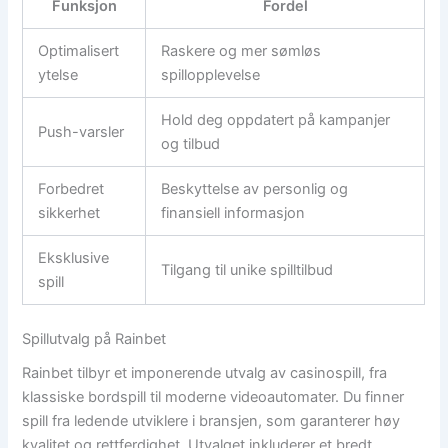
Funksjon
Fordel
Optimalisert
Raskere og mer sømløs
ytelse
spillopplevelse
Hold deg oppdatert på kampanjer
Push-varsler
og tilbud
Forbedret
Beskyttelse av personlig og
sikkerhet
finansiell informasjon
Eksklusive
Tilgang til unike spilltilbud
spill
Spillutvalg på Rainbet
Rainbet tilbyr et imponerende utvalg av casinospill, fra
klassiske bordspill til moderne videoautomater. Du finner
spill fra ledende utviklere i bransjen, som garanterer høy
kvalitet og rettferdighet. Utvalget inkluderer et bredt