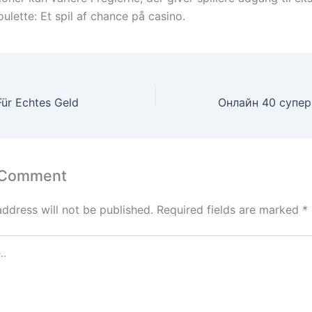
ulette: Et spil af chance på casino.
Für Echtes Geld
 Comment
address will not be published.
Required fields are marked
*