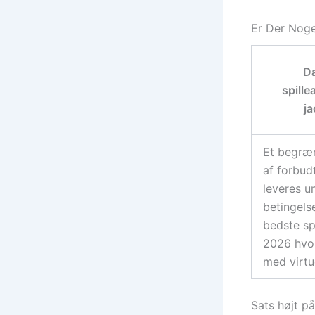
Er Der Noge
D
spill
ja
Et begræ
af forbud
leveres u
betingels
bedste sp
2026 hvor
med virtu
Sats højt på