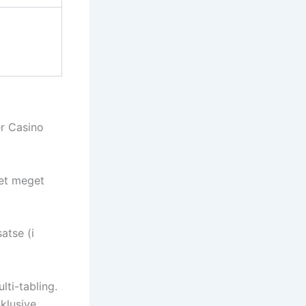
r Casino
 et meget
atse (i
lti-tabling.
sklusive