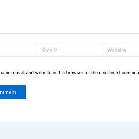
Email*
Website
ame, email, and website in this browser for the next time I commen