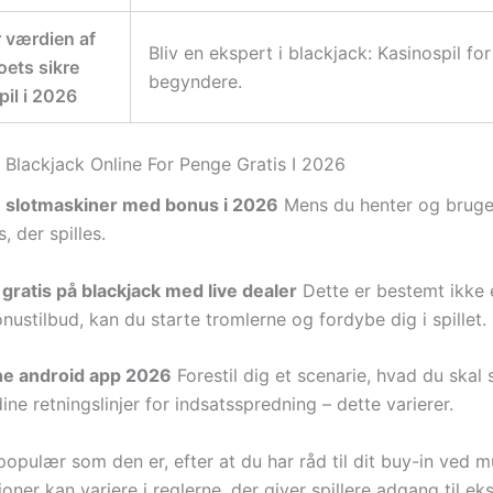
 værdien af
Bliv en ekspert i blackjack: Kasinospil for
oets sikre
begyndere.
pil i 2026
e Blackjack Online For Penge Gratis I 2026
e slotmaskiner med bonus i 2026
Mens du henter og bruge
, der spilles.
e gratis på blackjack med live dealer
Dette er bestemt ikke
ustilbud, kan du starte tromlerne og fordybe dig i spillet.
ne android app 2026
Forestil dig et scenarie, hvad du skal s
dine retningslinjer for indsatsspredning – dette varierer.
opulær som den er, efter at du har råd til dit buy-in ved mu
ioner kan variere i reglerne, der giver spillere adgang til ek