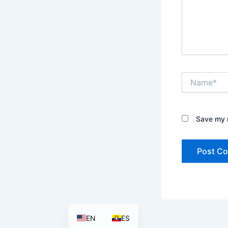
Name*
Save my n
EN
ES