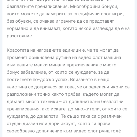
безплатните пренаписвания. Многобройни бонуси,
които можете да намерите за специфични слот игри,
без обувки, се очаква играчите да се представят
нормално и да внимават, когато някой изглежда да е на
разстояние.
Красотата на наградните единици е, че те могат да
променят обикновена рутина на видео слот машина
към вашите малки минали преживявания с много
бонус забавление, от които се нуждаете, за да
постигнете по-добър успех. Влизането в нещо
наистина се допринася за това, че определени икони са
разположени точно както трябва, където могат да
добавят много техники – от допълнителни безплатни
пренаписвания, ако искате, до множители, от които се
нуждаете, до джакпоти. Те също така са с различен
студен дизайн или дори акаунт, което ги прави
своеобразно допълнение към видео слот рунд голф.