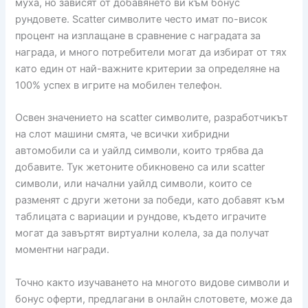
муха, но зависят от добавянето ви към бонус
рундовете. Scatter символите често имат по-висок
процент на изплащане в сравнение с наградата за
награда, и много потребители могат да избират от тях
като един от най-важните критерии за определяне на
100% успех в игрите на мобилен телефон.
Освен значението на scatter символите, разработчикът
на слот машини смята, че всички хибридни
автомобили са и уайлд символи, които трябва да
добавите. Тук жетоните обикновено са или scatter
символи, или начални уайлд символи, които се
разменят с други жетони за победи, като добавят към
таблицата с вариации и рундове, където играчите
могат да завъртят виртуални колела, за да получат
моментни награди.
Точно както изучаването на многото видове символи и
бонус оферти, предлагани в онлайн слотовете, може да