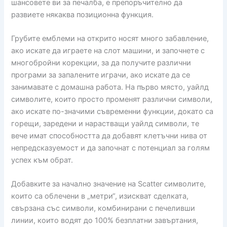
шансовете ви за печалба, е препоръчително да
развиете някаква позиционна функция.
Грубите емблеми на открито носят много забавление,
ако искате да играете на слот машини, и започнете с
многобройни корекции, за да получите различни
програми за запалените играчи, ако искате да се
занимавате с домашна работа. На първо място, уайлд
символите, които просто променят различни символи,
ако искате по-значими съвременни функции, докато са
горещи, заредени и нарастващи уайлд символи, те
вече имат способността да добавят клетъчни нива от
непредсказуемост и да започнат с потенциал за голям
успех към обрат.
Добавките за начално значение на Scatter символите,
които са облечени в „метри“, изискват сделката,
свързана със символи, комбинирани с печеливши
линии, които водят до 100% безплатни завъртания,