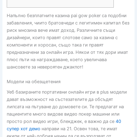
Напълно безплатните казина pai gow poker са подобни
забавления, чиито братовчеди с легитимен капитал без
риск мнозина вече имат доход. Различните същи
дизайнери, които правят слотове само за казина с
компоненти и хоросан, също така ги правят
предназначени за онлайн игра.
Някои от тях дори имат
плюс пъти на награждаване, което увеличава
шансовете за невероятен джакпот!
Модели на обезщетения
Уеб базираните портативни онлайн игри в plus модели
дават възможност на състезателите да обсъдят
липсата на пътуване до домовете си. Те предлагат на
пациентите много видове видео покер машини или
просто рол видео игри, блекджек, е важно да се
40
супер хот демо
направи на 21. Освен това, те имат
екипи от най-добрия начин да се възползват от