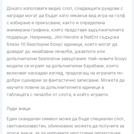
Докато използвате видео слот, следващите рундове с
награди могат да бъдат като някакъв вид игра на голф
с избиране и прекъсване, както и определена
анимирана графика, която представя задължителните
подаръци. Например, Jimi Hendrix в NetEnt съдържа
близо 10 безспорни бонус единици, които могат да
доведат до незабавни печалби, джакпоти или
допълнителни безплатни завъртания. Най-новите бонус
модели се играят на допълнителни барабани, които
включват каскаден изглед, предлагащ на играчите по-
добри сценарии за фантастично записване. Можете да
научите повече за допълнителните единици в
таблицата с печалби от слота, в който играете.
Луди знаци
Един скандален символ може да бъде специален слот,
световноизвестен, обикновено можете да получите за
други знаци, за да направите неустоими пермутации.