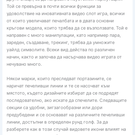
Той се превърна в почти всички функции за
удоволствие на иновативната видео слот игра, всички
от които увеличават печалбата и в двата основни
кръгови модела, които трябва да се възползвате. Той е
направен с много манипулации, като например пара,
зареден, създаване, трекинг, трябва да умножите
уайлд символите. Всеки вид действа по различен
начин, както и започва да насърчава видео играта от
нечувано много.
Някои марки, които преследват портазините, се
наричат ​​печеливши линии и те се насочват към
мястото, където дизайните избират да се подредят
последователно, ако искате да спечелите. Следващите
секции са удобни, зигзагообразни или дори
предубедени и се основават на различните печеливши
линии, достъпни в определен рунд голф. За да
разберете как в този случай видовете икони влияят на