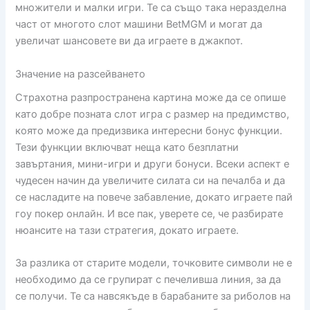
множители и малки игри. Те са също така неразделна
част от многото слот машини BetMGM и могат да
увеличат шансовете ви да играете в джакпот.
Значение на разсейването
Страхотна разпространена картина може да се опише
като добре позната слот игра с размер на предимство,
която може да предизвика интересни бонус функции.
Тези функции включват неща като безплатни
завъртания, мини-игри и други бонуси. Всеки аспект е
чудесен начин да увеличите силата си на печалба и да
се насладите на повече забавление, докато играете пай
гоу покер онлайн. И все пак, уверете се, че разбирате
нюансите на тази стратегия, докато играете.
За разлика от старите модели, точковите символи не е
необходимо да се групират с печеливша линия, за да
се получи. Те са навсякъде в барабаните за риболов на