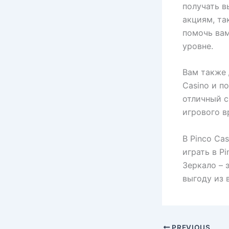
получать в
акциям, та
помочь вам
уровне.
Вам также 
Casino и п
отличный с
игрового в
В Pinco Ca
играть в P
Зеркало – 
выгоду из 
PREVIOUS