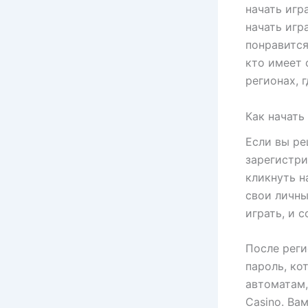
начать игр
начать игр
понравится
кто имеет 
регионах, 
Как начать 
Если вы ре
зарегистри
кликнуть н
свои личны
играть, и 
После реги
пароль, ко
автоматам,
Casino. Ва