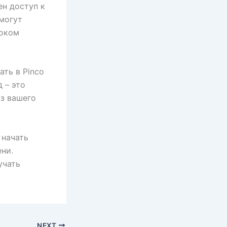
ен доступ к
 могут
соком
ать в Pinco
 – это
из вашего
 начать
ени.
учать
NEXT