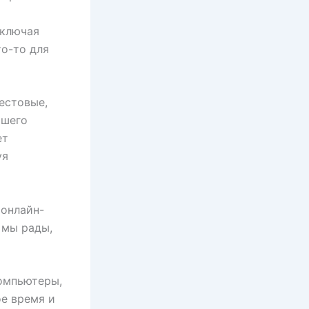
включая
то-то для
тестовые,
ашего
ет
уя
 онлайн-
 мы рады,
компьютеры,
ое время и