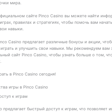
очки мира.
официальном сайте Pinco Casino вы можете найти инф
играх, правилах и стратегиях, чтобы помочь вам начать
вои навыки.
inco Casino предлагает различные бонусы и акции, что
 играть и улучшить свои навыки. Мы рекомендуем вам 
ьный сайт Pinco Casino, чтобы узнать больше о том, чт
.
ать в Pinco Casino сегодня!
ва игры в Pinco Casino
оступ к играм
no предлагает быстрый доступ к играм, что позволяет 