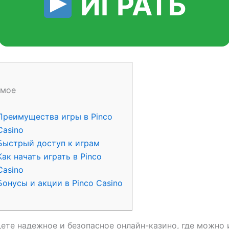
ИГРАТЬ
мое
Преимущества игры в Pinco
Casino
Быстрый доступ к играм
Как начать играть в Pinco
Casino
Бонусы и акции в Pinco Casino
ете надежное и безопасное онлайн-казино, где можно 