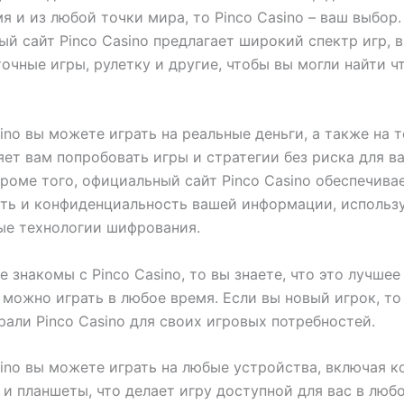
я и из любой точки мира, то Pinco Casino – ваш выбор.
й сайт Pinco Casino предлагает широкий спектр игр, 
точные игры, рулетку и другие, чтобы вы могли найти ч
sino вы можете играть на реальные деньги, а также на 
яет вам попробовать игры и стратегии без риска для в
роме того, официальный сайт Pinco Casino обеспечива
ть и конфиденциальность вашей информации, использ
ые технологии шифрования.
е знакомы с Pinco Casino, то вы знаете, что это лучшее
е можно играть в любое время. Если вы новый игрок, то
рали Pinco Casino для своих игровых потребностей.
sino вы можете играть на любые устройства, включая 
и планшеты, что делает игру доступной для вас в люб