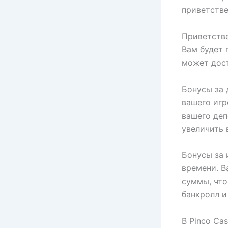
приветстве
Приветстве
Вам будет 
может дост
Бонусы за 
вашего игр
вашего деп
увеличить 
Бонусы за 
времени. В
суммы, что
банкролл и
В Pinco Ca