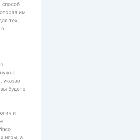
й способ
которая им
для тех,
 в
но
 нужно
, указав
 вы будете
огин и
ым
Pinco
х игры, а