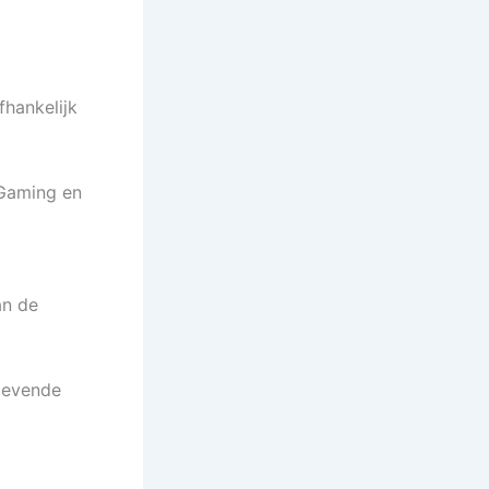
fhankelijk
 Gaming en
an de
gevende