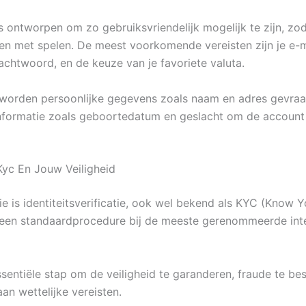
s ontworpen om zo gebruiksvriendelijk mogelijk te zijn, zod
en met spelen. De meest voorkomende vereisten zijn je e-m
achtwoord, en de keuze van je favoriete valuta.
worden persoonlijke gegevens zoals naam en adres gevra
nformatie zoals geboortedatum en geslacht om de account
 Kyc En Jouw Veiligheid
ie is identiteitsverificatie, ook wel bekend als KYC (Know Y
een standaardprocedure bij de meeste gerenommeerde int
ssentiële stap om de veiligheid te garanderen, fraude te bes
an wettelijke vereisten.