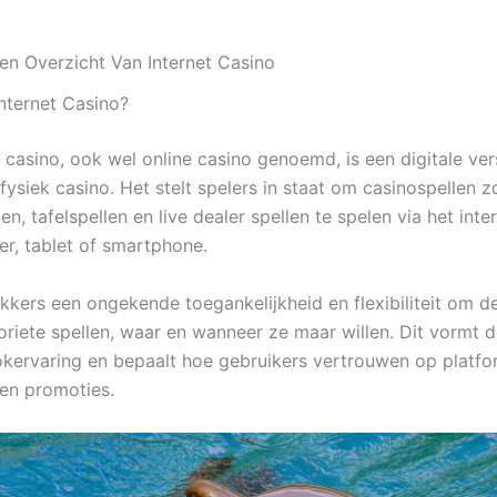
n Overzicht Van Internet Casino
Internet Casino?
t casino, ook wel online casino genoemd, is een digitale ver
 fysiek casino. Het stelt spelers in staat om casinospellen z
, tafelspellen en live dealer spellen te spelen via het inte
r, tablet of smartphone.
okkers een ongekende toegankelijkheid en flexibiliteit om d
oriete spellen, waar en wanneer ze maar willen. Dit vormt d
okervaring en bepaalt hoe gebruikers vertrouwen op platf
 en promoties.