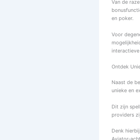
Van de raze
bonusfunctie
en poker.
Voor degene
mogelijkhei
interactiev
Ontdek Unie
Naast de be
unieke en ex
Dit zijn spe
providers zi
Denk hierbij
Aviator-acht