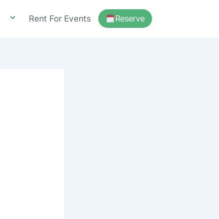
Rent For Events
Reserve