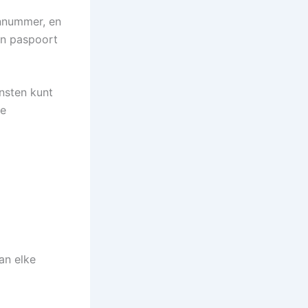
onnummer, en
een paspoort
insten kunt
ge
an elke