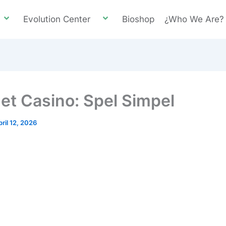
Evolution Center
Bioshop
¿Who We Are?
net Casino: Spel Simpel
pril 12, 2026