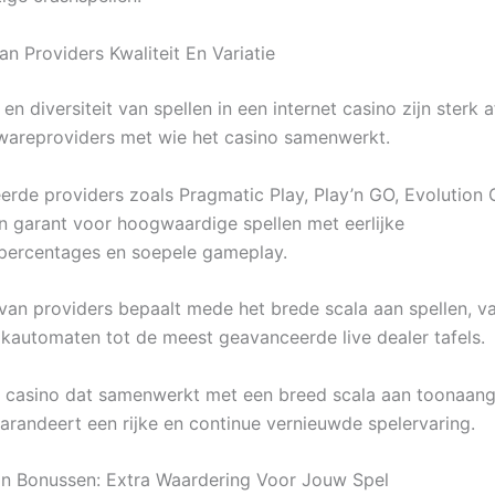
n Providers Kwaliteit En Variatie
 en diversiteit van spellen in een internet casino zijn sterk a
wareproviders met wie het casino samenwerkt.
de providers zoals Pragmatic Play, Play’n GO, Evolution
n garant voor hoogwaardige spellen met eerlijke
spercentages en soepele gameplay.
 van providers bepaalt mede het brede scala aan spellen, v
kautomaten tot de meest geavanceerde live dealer tafels.
t casino dat samenwerkt met een breed scala aan toonaan
garandeert een rijke en continue vernieuwde spelervaring.
n Bonussen: Extra Waardering Voor Jouw Spel