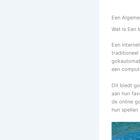
Een Algemee
Wat Is Een 
Een interne
traditioneel
gokautomaten
een compute
Dit biedt g
aan hun fav
de online g
hun spellen