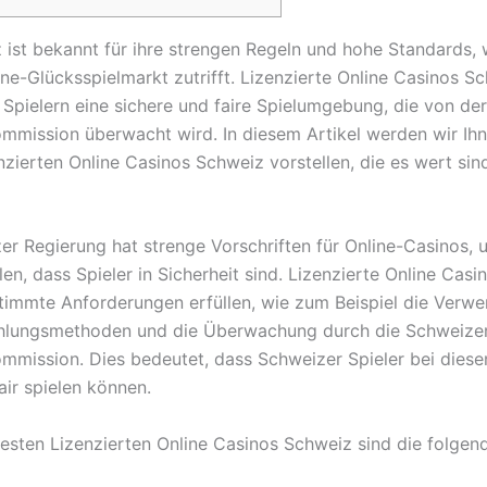
 ist bekannt für ihre strengen Regeln und hohe Standards,
ine-Glücksspielmarkt zutrifft. Lizenzierte Online Casinos S
n Spielern eine sichere und faire Spielumgebung, die von de
mmission überwacht wird. In diesem Artikel werden wir Ihn
nzierten Online Casinos Schweiz vorstellen, die es wert sin
er Regierung hat strenge Vorschriften für Online-Casinos, 
len, dass Spieler in Sicherheit sind. Lizenzierte Online Cas
immte Anforderungen erfüllen, wie zum Beispiel die Verw
ahlungsmethoden und die Überwachung durch die Schweize
mmission. Dies bedeutet, dass Schweizer Spieler bei diese
air spielen können.
besten Lizenzierten Online Casinos Schweiz sind die folgen