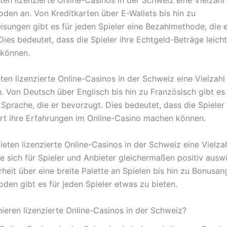
den an. Von Kreditkarten über E-Wallets bis hin zu
sungen gibt es für jeden Spieler eine Bezahlmethode, die 
Dies bedeutet, dass die Spieler ihre Echtgeld-Beträge leicht
 können.
ten lizenzierte Online-Casinos in der Schweiz eine Vielzahl
. Von Deutsch über Englisch bis hin zu Französisch gibt es 
 Sprache, die er bevorzugt. Dies bedeutet, dass die Spieler 
rt ihre Erfahrungen im Online-Casino machen können.
ieten lizenzierte Online-Casinos in der Schweiz eine Vielza
ie sich für Spieler und Anbieter gleichermaßen positiv ausw
rheit über eine breite Palette an Spielen bis hin zu Bonusa
den gibt es für jeden Spieler etwas zu bieten.
nieren lizenzierte Online-Casinos in der Schweiz?