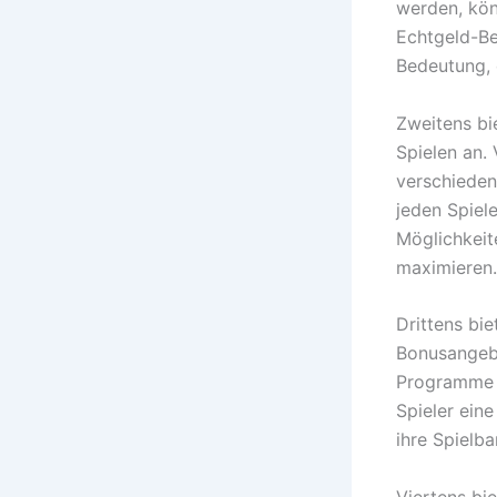
werden, könn
Echtgeld-Be
Bedeutung, 
Zweitens bie
Spielen an.
verschieden
jeden Spiele
Möglichkeit
maximieren.
Drittens bie
Bonusangebo
Programme b
Spieler ein
ihre Spielb
Viertens bie