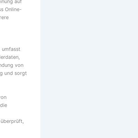
einung auf
s Online-
rere
d umfasst
lerdaten,
endung von
g und sorgt
von
die
überprüft,