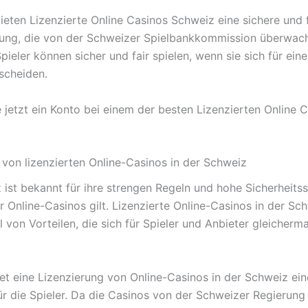
ieten Lizenzierte Online Casinos Schweiz eine sichere und 
ng, die von der Schweizer Spielbankkommission überwach
ieler können sicher und fair spielen, wenn sie sich für eine
scheiden.
e jetzt ein Konto bei einem der besten Lizenzierten Online 
e von lizenzierten Online-Casinos in der Schweiz
 ist bekannt für ihre strengen Regeln und hohe Sicherheits
r Online-Casinos gilt. Lizenzierte Online-Casinos in der Sc
l von Vorteilen, die sich für Spieler und Anbieter gleicherm
tet eine Lizenzierung von Online-Casinos in der Schweiz ei
für die Spieler. Da die Casinos von der Schweizer Regierun