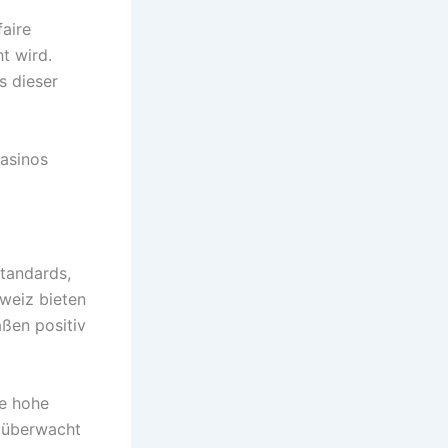
faire
t wird.
s dieser
Casinos
standards,
hweiz bieten
aßen positiv
ne hohe
g überwacht