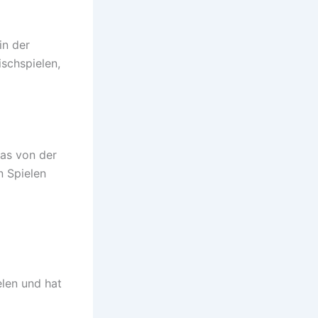
in der
ischspielen,
das von der
n Spielen
elen und hat