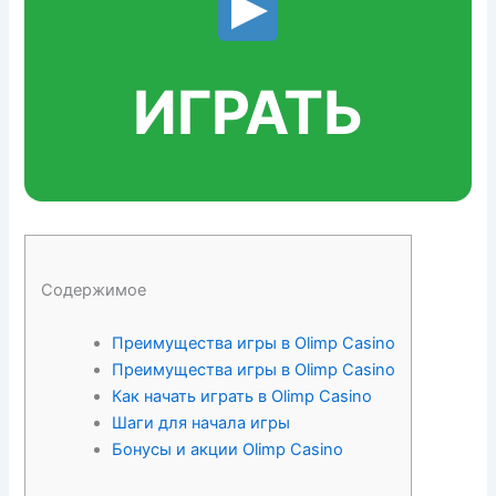
ИГРАТЬ
Содержимое
Преимущества игры в Olimp Casino
Преимущества игры в Olimp Casino
Как начать играть в Olimp Casino
Шаги для начала игры
Бонусы и акции Olimp Casino