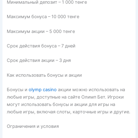
Минимальный депозит – 1 000 тенге
Максимум бонуса – 10 000 тенге
Максимум акции – 5 000 тенге
Срок действия бонуса – 7 дней
Срок действия акции – 3 дня
Как использовать бонусы и акции
Бонусы и
olymp casino
акции можно использовать на
любые игры, доступные на сайте Олимп Бет. Игроки
могут использовать бонусы и акции для игры на
любые игры, включая слоты, карточные игры и другие.
Ограничения и условия