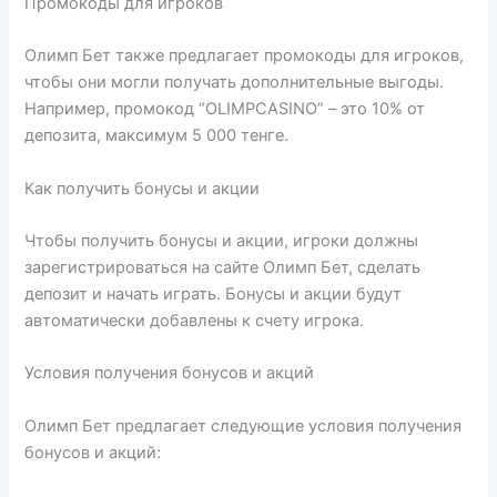
Промокоды для игроков
Олимп Бет также предлагает промокоды для игроков,
чтобы они могли получать дополнительные выгоды.
Например, промокод “OLIMPCASINO” – это 10% от
депозита, максимум 5 000 тенге.
Как получить бонусы и акции
Чтобы получить бонусы и акции, игроки должны
зарегистрироваться на сайте Олимп Бет, сделать
депозит и начать играть. Бонусы и акции будут
автоматически добавлены к счету игрока.
Условия получения бонусов и акций
Олимп Бет предлагает следующие условия получения
бонусов и акций: