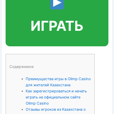
ИГРАТЬ
Содержимое
Преимущества игры в Olimp Casino
для жителей Казахстана
Как зарегистрироваться и начать
играть на официальном сайте
Olimp Casino
Отзывы игроков из Казахстана о