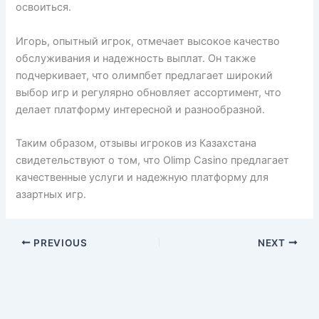
освоиться.
Игорь, опытный игрок, отмечает высокое качество
обслуживания и надежность выплат. Он также
подчеркивает, что олимпбет предлагает широкий
выбор игр и регулярно обновляет ассортимент, что
делает платформу интересной и разнообразной.
Таким образом, отзывы игроков из Казахстана
свидетельствуют о том, что Olimp Casino предлагает
качественные услуги и надежную платформу для
азартных игр.
PREVIOUS
NEXT