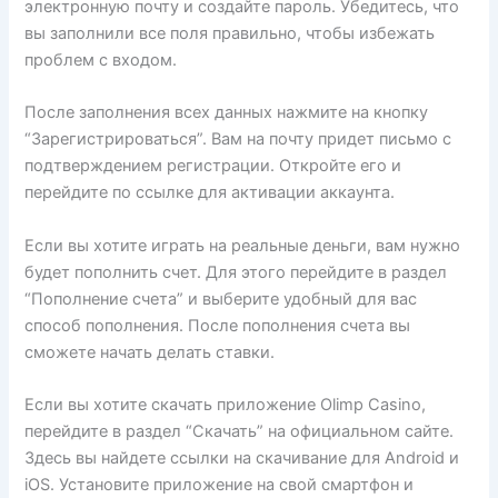
электронную почту и создайте пароль. Убедитесь, что
вы заполнили все поля правильно, чтобы избежать
проблем с входом.
После заполнения всех данных нажмите на кнопку
“Зарегистрироваться”. Вам на почту придет письмо с
подтверждением регистрации. Откройте его и
перейдите по ссылке для активации аккаунта.
Если вы хотите играть на реальные деньги, вам нужно
будет пополнить счет. Для этого перейдите в раздел
“Пополнение счета” и выберите удобный для вас
способ пополнения. После пополнения счета вы
сможете начать делать ставки.
Если вы хотите скачать приложение Olimp Casino,
перейдите в раздел “Скачать” на официальном сайте.
Здесь вы найдете ссылки на скачивание для Android и
iOS. Установите приложение на свой смартфон и