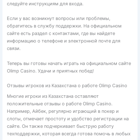
следуйте инструкциям для входа.
Если у вас возникнут вопросы или проблемы,
обратитесь в службу поддержки. На официальном
сайте есть раздел с контактами, где вы найдете
информацию о телефоне и электронной почте для
связи.
Теперь вы готовы начать играть на официальном сайте
Olimp Casino. Удачи и приятных побед!
Отзывы игроков из Казахстана о работе Olimp Casino
Многие игроки из Казахстана оставляют
положительные отзывы о работе Olimp Casino.
Например, Айбек, регулярно играющий в покер и
слоты, отмечает простоту и удобство регистрации на
сайте. Он также подчеркивает быструю работу
техподдержки, которая всегда готова помочь в любых