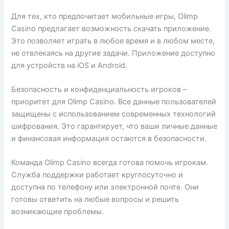
Для тех, кто предпочитает мобильные игры, Olimp
Casino предлагает возможность скачать приложение.
Это позволяет играть в любое время и в любом месте,
не отвлекаясь на другие задачи. Приложение доступно
для устройств на iOS и Android.
Безопасность и конфиденциальность игроков –
приоритет для Olimp Casino. Все данные пользователей
защищены с использованием современных технологий
шифрования. Это гарантирует, что ваши личные данные
и финансовая информация остаются в безопасности.
Команда Olimp Casino всегда готова помочь игрокам.
Служба поддержки работает круглосуточно и
доступна по телефону или электронной почте. Они
готовы ответить на любые вопросы и решить
возникающие проблемы.