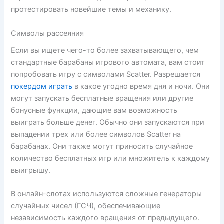
протестировать новейшие темы и механику.
Символы рассеяния
Если вы ищете чего-то более захватывающего, чем
стандартные барабаны игрового автомата, вам стоит
попробовать игру с символами Scatter. Разрешается
покердом играть
в какое угодно время дня и ночи. Они
могут запускать бесплатные вращения или другие
бонусные функции, дающие вам возможность
выиграть больше денег. Обычно они запускаются при
выпадении трех или более символов Scatter на
барабанах. Они также могут приносить случайное
количество бесплатных игр или множитель к каждому
выигрышу.
В онлайн-слотах используются сложные генераторы
случайных чисел (ГСЧ), обеспечивающие
независимость каждого вращения от предыдущего.