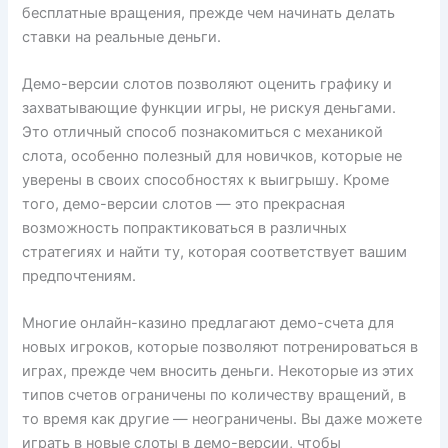
бесплатные вращения, прежде чем начинать делать
ставки на реальные деньги.
Демо-версии слотов позволяют оценить графику и
захватывающие функции игры, не рискуя деньгами.
Это отличный способ познакомиться с механикой
слота, особенно полезный для новичков, которые не
уверены в своих способностях к выигрышу. Кроме
того, демо-версии слотов — это прекрасная
возможность попрактиковаться в различных
стратегиях и найти ту, которая соответствует вашим
предпочтениям.
Многие онлайн-казино предлагают демо-счета для
новых игроков, которые позволяют потренироваться в
играх, прежде чем вносить деньги. Некоторые из этих
типов счетов ограничены по количеству вращений, в
то время как другие — неограничены. Вы даже можете
играть в новые слоты в демо-версии, чтобы