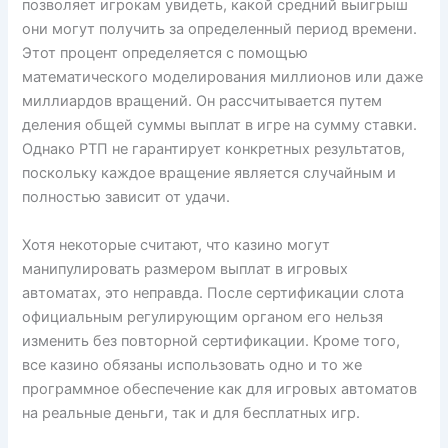
позволяет игрокам увидеть, какой средний выигрыш
они могут получить за определенный период времени.
Этот процент определяется с помощью
математического моделирования миллионов или даже
миллиардов вращений. Он рассчитывается путем
деления общей суммы выплат в игре на сумму ставки.
Однако РТП не гарантирует конкретных результатов,
поскольку каждое вращение является случайным и
полностью зависит от удачи.
Хотя некоторые считают, что казино могут
манипулировать размером выплат в игровых
автоматах, это неправда. После сертификации слота
официальным регулирующим органом его нельзя
изменить без повторной сертификации. Кроме того,
все казино обязаны использовать одно и то же
программное обеспечение как для игровых автоматов
на реальные деньги, так и для бесплатных игр.