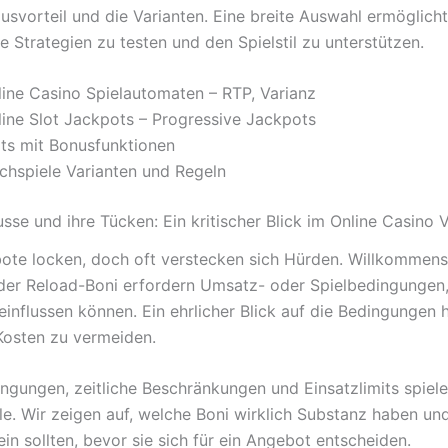
usvorteil und die Varianten. Eine breite Auswahl ermöglicht
 Strategien zu testen und den Spielstil zu unterstützen.
line Casino Spielautomaten – RTP, Varianz
line Slot Jackpots – Progressive Jackpots
ots mit Bonusfunktionen
schspiele Varianten und Regeln
sse und ihre Tücken: Ein kritischer Blick im Online Casino 
te locken, doch oft verstecken sich Hürden. Willkommens
oder Reload-Boni erfordern Umsatz- oder Spielbedingungen,
nflussen können. Ein ehrlicher Blick auf die Bedingungen hi
Kosten zu vermeiden.
gungen, zeitliche Beschränkungen und Einsatzlimits spiele
lle. Wir zeigen auf, welche Boni wirklich Substanz haben un
ein sollten, bevor sie sich für ein Angebot entscheiden.