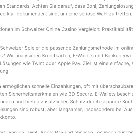
en Standards. Achten Sie darauf, dass Boni, Zahlungslösun
ce klar dokumentiert sind, um eine seriöse Wahl zu treffen.
ionen Im Schweizer Online Casino Vergleich: Praktikabilitä
Schweizer Spieler die passende Zahlungsmethode im onlin
us? Wir analysieren Kreditkarten, E-Wallets und Banküberw
Lösungen wie Twint oder Apple Pay. Ziel ist eine einfache, 
ung.
n ermöglichen schnelle Einzahlungen, oft mit überschauba
rten Sicherheitsmerkmalen wie 3D Secure. E-Wallets beschl
ungen und bieten zusätzlichen Schutz durch separate Kont
sungen sind robust, aber langsamer, insbesondere bei Au
kkonto.
eiz werden Twint, Apple Pay und ähnliche Lösungen zune