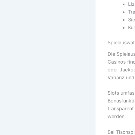
Li
Tr
Si
Ku
Spielauswahl
Die Spielau
Casinos fin
oder Jackpot
Varianz und 
Slots umfas
Bonusfunkti
transparent
werden.
Bei Tischsp