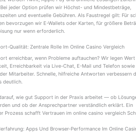
. Bei jeder Option prüfen wir Höchst- und Mindestbeträge,
zeiten und eventuelle Gebühren. Als Faustregel gilt: Für sc
en bevorzugen wir E-Wallets oder Karten, für größere Betr
sung nur wenn erforderlich.
rt-Qualität: Zentrale Rolle Im Online Casino Vergleich
port erreichbar, wenn Probleme auftauchen? Wir legen Wert
eit, Erreichbarkeit via Live-Chat, E-Mail und Telefon sowie
er Mitarbeiter. Schnelle, hilfreiche Antworten verbessern 
s deutlich.
darauf, wie gut Support in der Praxis arbeitet — ob Lösung
erden und ob der Ansprechpartner verständlich erklärt. Ein
er Prozess schafft Vertrauen im online casino vergleich Sch
lerfahrung: Apps Und Browser-Performance Im Online Casi