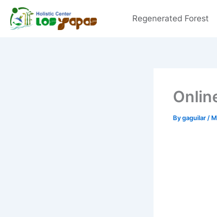
Skip
to
Regenerated Forest
content
Onlin
By
gaguilar
/
M