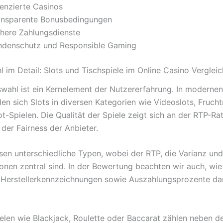
zenzierte Casinos
ansparente Bonusbedingungen
chere Zahlungsdienste
ndenschutz und Responsible Gaming
 im Detail: Slots und Tischspiele im Online Casino Vergleic
swahl ist ein Kernelement der Nutzererfahrung. In modernen
den sich Slots in diversen Kategorien wie Videoslots, Fruc
-Spielen. Die Qualität der Spiele zeigt sich an der RTP-Rat
der Fairness der Anbieter.
sen unterschiedliche Typen, wobei der RTP, die Varianz und
onen zentral sind. In der Bewertung beachten wir auch, wie 
 Herstellerkennzeichnungen sowie Auszahlungsprozente dar
ielen wie Blackjack, Roulette oder Baccarat zählen neben d