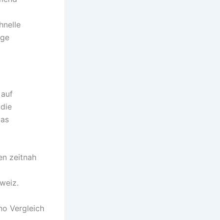
hnelle
äge
 auf
 die
das
en zeitnah
weiz.
no Vergleich