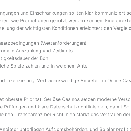
gungen und Einschränkungen sollten klar kommuniziert se
ehen, wie Promotionen genutzt werden können. Eine direkt
ellung der wichtigsten Konditionen erleichtert den Vergleic
satzbedingungen (Wettanforderungen)
ximale Auszahlung und Zeitlimits
ltigkeitsdauer der Boni
lche Spiele zählen und in welchem Anteil
und Lizenzierung: Vertrauenswürdige Anbieter im Online Cas
hat oberste Priorität. Seriöse Casinos setzen moderne Versc
e Prüfungen und klare Datenschutzrichtlinien ein, damit Sp
eiben. Transparenz bei Richtlinien stärkt das Vertrauen der
 Anbieter unterliegen Aufsichtsbehörden, und Spieler profit