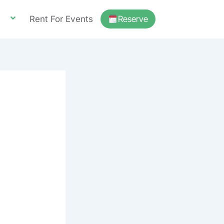
Rent For Events
Reserve