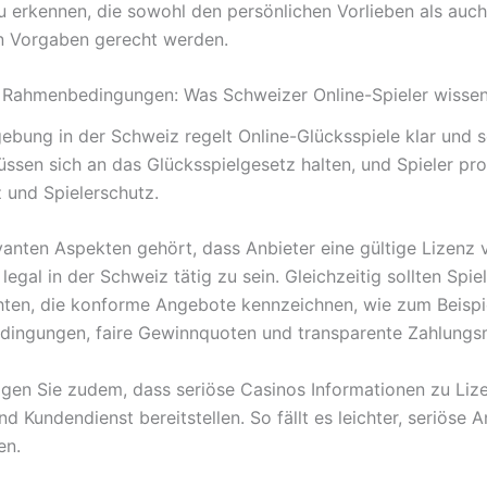
 erkennen, die sowohl den persönlichen Vorlieben als auc
n Vorgaben gerecht werden.
 Rahmenbedingungen: Was Schweizer Online-Spieler wisse
ebung in der Schweiz regelt Online-Glücksspiele klar und 
üssen sich an das Glücksspielgesetz halten, und Spieler pro
 und Spielerschutz.
vanten Aspekten gehört, dass Anbieter eine gültige Lizenz
egal in der Schweiz tätig zu sein. Gleichzeitig sollten Spiel
chten, die konforme Angebote kennzeichnen, wie zum Beispie
dingungen, faire Gewinnquoten und transparente Zahlung
igen Sie zudem, dass seriöse Casinos Informationen zu Liz
nd Kundendienst bereitstellen. So fällt es leichter, seriöse 
en.