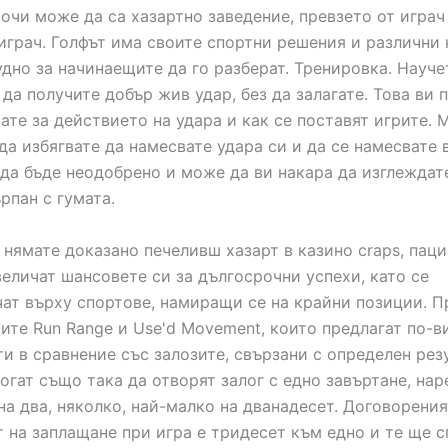
очи може да са хазартно заведение, превзето от играч
играч. Голфът има своите спортни решения и различни 
удно за начинаещите да го разберат. Тренировка. Науче
 да получите добър жив удар, без да залагате. Това ви 
ате за действието на удара и как се поставят игрите.
да избягвате да намесвате удара си и да се намесвате 
да бъде неодобрено и може да ви накара да изглеждат
рпан с гумата.
 нямате доказано печеливш хазарт в казино craps, пац
величат шансовете си за дългосрочни успехи, като се
ат върху спортове, намиращи се на крайни позиции. П
рите Run Range и Use'd Movement, които предлагат по-в
и в сравнение със залозите, свързани с определен резу
огат също така да отворят залог с едно завъртане, нар
 на два, няколко, най-малко на дванадесет. Договорения
 на заплащане при игра е тридесет към едно и те ще с