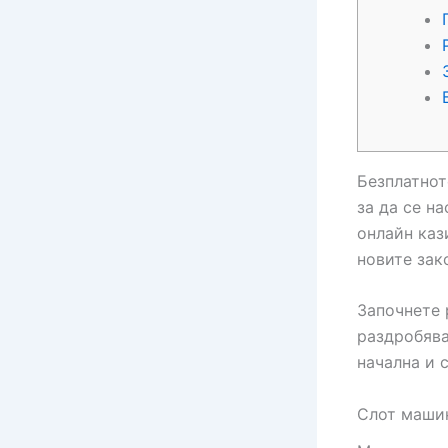
Безплатнот
за да се н
онлайн каз
новите зако
Започнете 
раздробява
начална и 
Слот маши