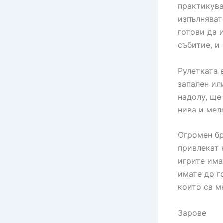
практикува
изпълняват
готови да 
събитие, и
Рулетката 
запален ил
надолу, ще
нива и мел
Огромен бр
привлекат 
игрите има
имате до г
които са м
Зарове