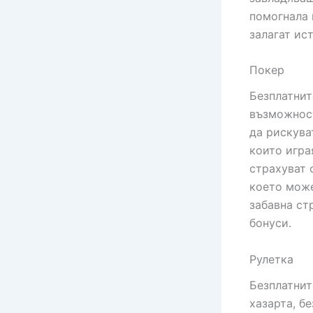
помогнала 
залагат ис
Покер
Безплатнит
възможност
да рискува
които игра
страхуват 
което може
забавна ст
бонуси.
Рулетка
Безплатнит
хазарта, б