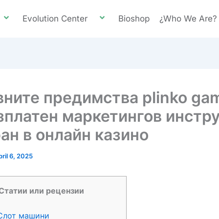
Evolution Center
Bioshop
¿Who We Are?
ните предимства plinko ga
зплатен маркетингов инстру
ан в онлайн казино
pril 6, 2025
Статии или рецензии
Слот машини