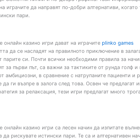
на играчите да направят по-добри алтернативи, когато 
тински пари.
е онлайн казино игри дават на играчите
plinko games
та да се насладят на правилното приключение в залага
т парите си. Почти всички необходими правила за нач
ят за първи път, са важни за тактиките от рунда голф и
от амбициозни, в сравнение с натрупаните пациенти и р
 да ги възпре в залога след това. Освен че предлагат и
ратегия за релаксация, тези игри предлагат много трог
е онлайн казино игри са лесен начин да изпитате вълне
ез да рискувате истински пари. Те са и алтернативен на