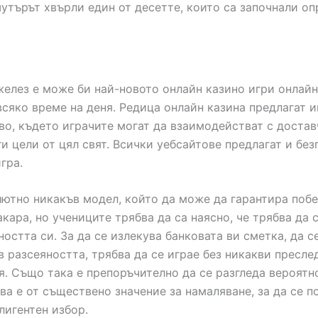
шутърът хвърли един от десетте, които са започнали о
елез е може би най-новото онлайн казино игри онлайн
всяко време на деня. Редица онлайн казина предлагат и
во, където играчите могат да взаимодействат с достав
и цели от цял ​​свят. Всички уебсайтове предлагат и без
гра.
ютно никакъв модел, който да може да гарантира побе
акара, но учениците трябва да са наясно, че трябва да 
ността си. За да се излекува банковата ви сметка, да с
в разсеяността, трябва да се играе без никакви пресле
. Също така е препоръчително да се разгледа вероятн
ова е от съществено значение за намаляване, за да се п
лигентен избор.