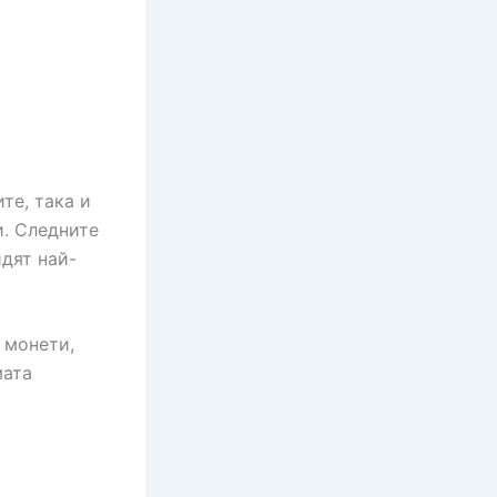
те, така и
и. Следните
идят най-
 монети,
мата