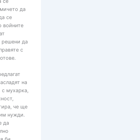
а се
омичето да
да се
о войните
ат
а решени да
правяте с
отове.
редлагат
насладят на
 с мухарка,
сност,
тира, че ще
 им нужди.
е да
елно
я би