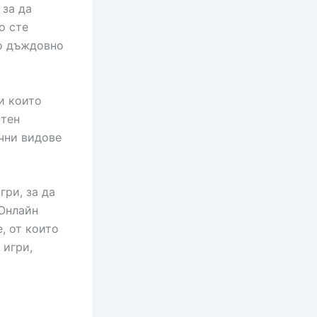
 за да
о сте
но дъждовно
ри които
стен
ични видове
ри, за да
 Онлайн
, от които
 игри,