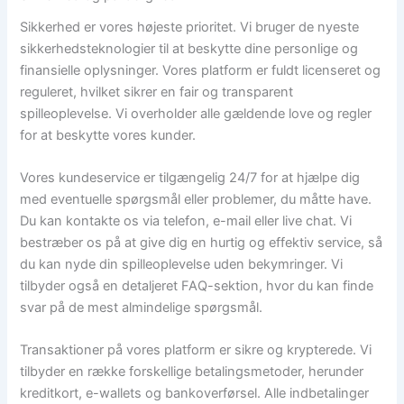
Sikkerhed er vores højeste prioritet. Vi bruger de nyeste
sikkerhedsteknologier til at beskytte dine personlige og
finansielle oplysninger. Vores platform er fuldt licenseret og
reguleret, hvilket sikrer en fair og transparent
spilleoplevelse. Vi overholder alle gældende love og regler
for at beskytte vores kunder.
Vores kundeservice er tilgængelig 24/7 for at hjælpe dig
med eventuelle spørgsmål eller problemer, du måtte have.
Du kan kontakte os via telefon, e-mail eller live chat. Vi
bestræber os på at give dig en hurtig og effektiv service, så
du kan nyde din spilleoplevelse uden bekymringer. Vi
tilbyder også en detaljeret FAQ-sektion, hvor du kan finde
svar på de mest almindelige spørgsmål.
Transaktioner på vores platform er sikre og krypterede. Vi
tilbyder en række forskellige betalingsmetoder, herunder
kreditkort, e-wallets og bankoverførsel. Alle indbetalinger