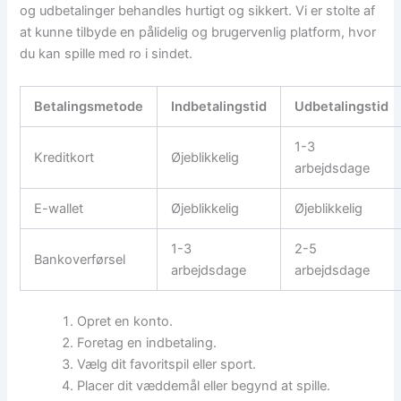
og udbetalinger behandles hurtigt og sikkert. Vi er stolte af
at kunne tilbyde en pålidelig og brugervenlig platform, hvor
du kan spille med ro i sindet.
Betalingsmetode
Indbetalingstid
Udbetalingstid
1-3
Kreditkort
Øjeblikkelig
arbejdsdage
E-wallet
Øjeblikkelig
Øjeblikkelig
1-3
2-5
Bankoverførsel
arbejdsdage
arbejdsdage
Opret en konto.
Foretag en indbetaling.
Vælg dit favoritspil eller sport.
Placer dit væddemål eller begynd at spille.