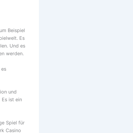
Zum Beispiel
ielwelt. Es
elen. Und es
ren werden.
 es
tion und
Es ist ein
ge Spiel für
ark Casino