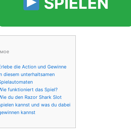
SPIELEN
мое
Erlebe die Action und Gewinne
in diesem unterhaltsamen
Spielautomaten
Wie funktioniert das Spiel?
Wie du den Razor Shark Slot
spielen kannst und was du dabei
gewinnen kannst