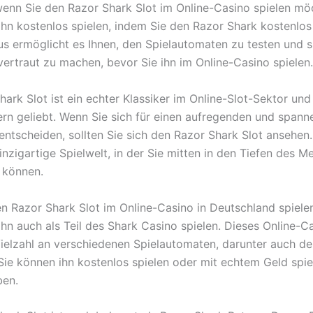
enn Sie den Razor Shark Slot im Online-Casino spielen mö
ihn kostenlos spielen, indem Sie den Razor Shark kostenlos 
s ermöglicht es Ihnen, den Spielautomaten zu testen und s
vertraut zu machen, bevor Sie ihn im Online-Casino spielen.
hark Slot ist ein echter Klassiker im Online-Slot-Sektor und
lern geliebt. Wenn Sie sich für einen aufregenden und span
entscheiden, sollten Sie sich den Razor Shark Slot ansehen.
inzigartige Spielwelt, in der Sie mitten in den Tiefen des M
können.
n Razor Shark Slot im Online-Casino in Deutschland spiele
ihn auch als Teil des Shark Casino spielen. Dieses Online-Ca
Vielzahl an verschiedenen Spielautomaten, darunter auch d
 Sie können ihn kostenlos spielen oder mit echtem Geld spie
ben.