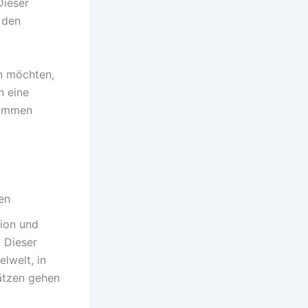
Dieser
 den
n möchten,
n eine
hwimmen
en
tion und
. Dieser
lwelt, in
ätzen gehen