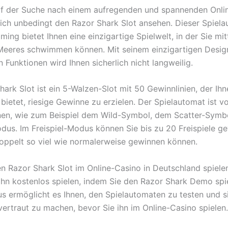
f der Suche nach einem aufregenden und spannenden Onlin
 sich unbedingt den Razor Shark Slot ansehen. Dieser Spiel
ng bietet Ihnen eine einzigartige Spielwelt, in der Sie mit
Meeres schwimmen können. Mit seinem einzigartigen Desig
n Funktionen wird Ihnen sicherlich nicht langweilig.
ark Slot ist ein 5-Walzen-Slot mit 50 Gewinnlinien, der Ihn
bietet, riesige Gewinne zu erzielen. Der Spielautomat ist v
nen, wie zum Beispiel dem Wild-Symbol, dem Scatter-Sym
odus. Im Freispiel-Modus können Sie bis zu 20 Freispiele ge
oppelt so viel wie normalerweise gewinnen können.
n Razor Shark Slot im Online-Casino in Deutschland spiele
ihn kostenlos spielen, indem Sie den Razor Shark Demo spie
ermöglicht es Ihnen, den Spielautomaten zu testen und s
vertraut zu machen, bevor Sie ihn im Online-Casino spielen.