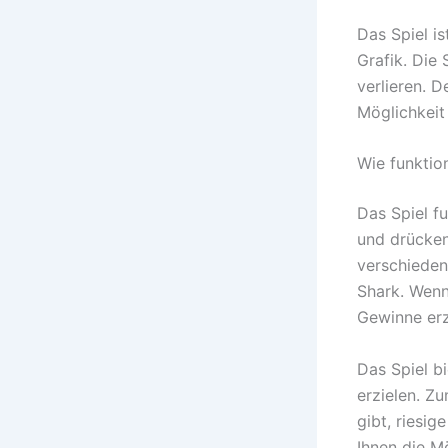
Das Spiel i
Grafik. Die 
verlieren. D
Möglichkeit
Wie funktion
Das Spiel f
und drücken
verschiede
Shark. Wenn
Gewinne erz
Das Spiel b
erzielen. Zu
gibt, riesig
Ihnen die M