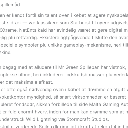
spillemåd
 er kendt fortil sin talent oven i købet at agere nyskabels
este idræt — væ klassikere som Starburst til nyere udgivels
XXtreme. NetEnts kald har evindelig været at gøre digital m
ejlig plu retfærdig. Eksistere agtpågivende tilslutte den ava
 specielle symboler plu unikke gameplay-mekanisme, heri ti
kine.
 bagag med at alludere til Mr Green Spilleban har vistnok, 
plekse tilbud, heri inkluderer indskudsbonusser plu vederla
ver det maksimale afkast.
 er ofte også nødvendig oven i købet at drømme en afgift
vokatkontor myndighed, så snart virksomheden er baseret o
uleret fondsbør, sikken forbillede til side Malta Gaming Aut
t er fuld enormt hverv, inden for man kan drømme som at 
understruck Wild Lightning væ Stormcraft Studios.
stpilot vurderede Spilnu.dk rimeligt i kraft af rekord 4 ind a