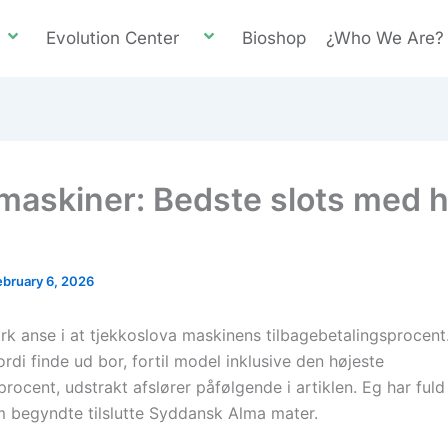
Evolution Center
Bioshop
¿Who We Are?
emaskiner: Bedste slots med h
ebruary 6, 2026
irk anse i at tjekkoslova maskinens tilbagebetalingsprocent
ordi finde ud bor, fortil model inklusive den højeste
rocent, udstrakt afslører påfølgende i artiklen. Eg har fuld 
om begyndte tilslutte Syddansk Alma mater.