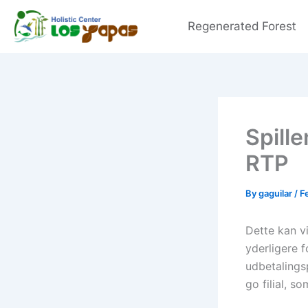
Skip
to
Regenerated Forest
content
Spill
RTP
By
gaguilar
/
F
Dette kan v
yderligere f
udbetalingsp
go filial, s