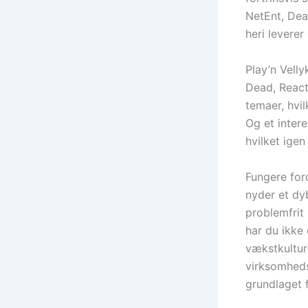
NetEnt, Dead
heri levere
Play’n Vell
Dead, Reacto
temaer, hvil
Og et intere
hvilket ige
Fungere ford
nyder et dy
problemfrit
har du ikke 
vækstkultur
virksomheds
grundlaget f