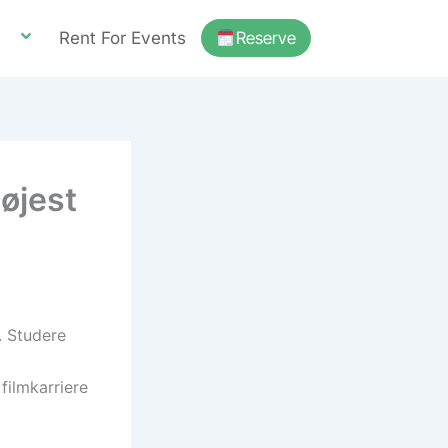
Rent For Events
Reserve
øjest
. Studere
filmkarriere