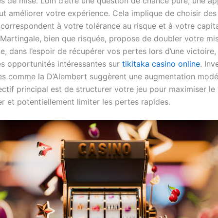
ies de mise. Loin d’être une question de chance pure, une a
eut améliorer votre expérience. Cela implique de choisir de
correspondent à votre tolérance au risque et à votre capita
 Martingale, bien que risquée, propose de doubler votre mi
, dans l’espoir de récupérer vos pertes lors d’une victoire, 
es opportunités intéressantes sur
tikitaka casino online
. In
es comme la D’Alembert suggèrent une augmentation modé
ectif principal est de structurer votre jeu pour maximiser l
r et potentiellement limiter les pertes rapides.