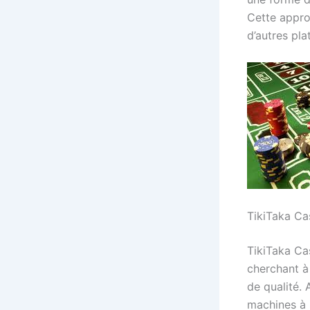
Cette appro
d’autres pla
TikiTaka Ca
TikiTaka Ca
cherchant à 
de qualité.
machines à 