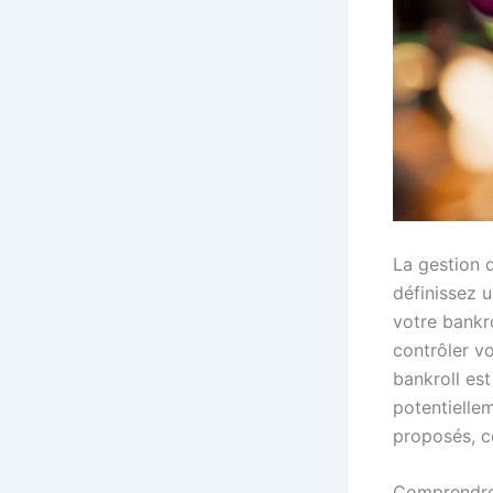
La gestion 
définissez u
votre bankro
contrôler v
bankroll est
potentielle
proposés, c
Comprendre 