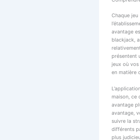
Chaque jeu 
l’établisse
avantage es
blackjack, 
relativement
présentent u
jeux où vos
en matière d
L’applicatio
maison, ce q
avantage plu
avantage, v
suivre la st
différents p
plus judici