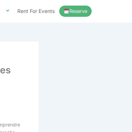
Rent For Events
Reserve
ces
omprendre