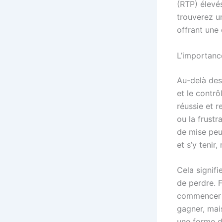
(RTP) élevé
trouverez u
offrant une
L’importance
Au-delà des 
et le contrô
réussie et r
ou la frustr
de mise peu
et s’y tenir
Cela signifi
de perdre. 
commencer e
gagner, mais
une forme d