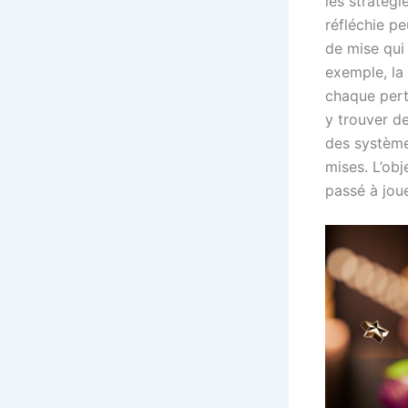
les stratég
réfléchie p
de mise qui 
exemple, la
chaque perte
y trouver d
des systèm
mises. L’obj
passé à joue