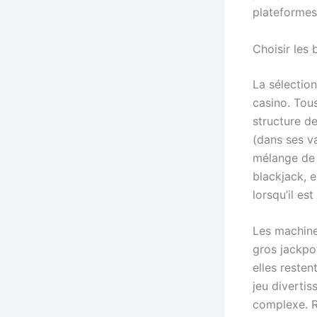
plateformes
Choisir les
La sélectio
casino. Tou
structure d
(dans ses va
mélange de s
blackjack, e
lorsqu’il es
Les machines
gros jackpo
elles reste
jeu divertis
complexe. R