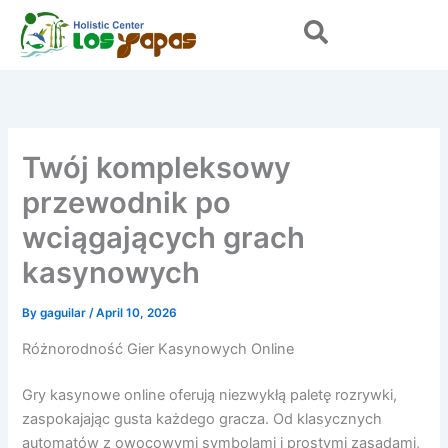
Skip
to
content
Twój kompleksowy
przewodnik po
wciągających grach
kasynowych
By
gaguilar
/
April 10, 2026
Różnorodność Gier Kasynowych Online
Gry kasynowe online oferują niezwykłą paletę rozrywki,
zaspokajając gusta każdego gracza. Od klasycznych
automatów z owocowymi symbolami i prostymi zasadami,