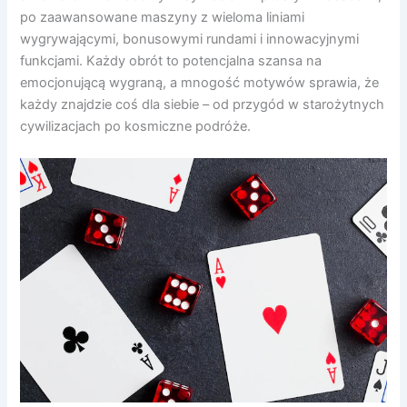
po zaawansowane maszyny z wieloma liniami
wygrywającymi, bonusowymi rundami i innowacyjnymi
funkcjami. Każdy obrót to potencjalna szansa na
emocjonującą wygraną, a mnogość motywów sprawia, że
każdy znajdzie coś dla siebie – od przygód w starożytnych
cywilizacjach po kosmiczne podróże.