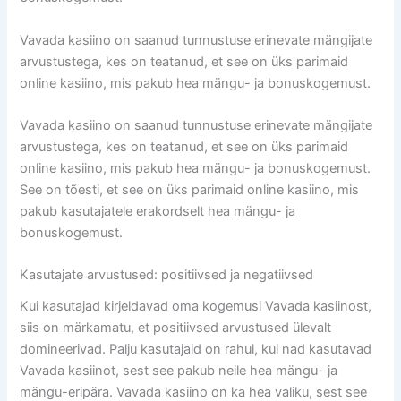
Vavada kasiino on saanud tunnustuse erinevate mängijate
arvustustega, kes on teatanud, et see on üks parimaid
online kasiino, mis pakub hea mängu- ja bonuskogemust.
Vavada kasiino on saanud tunnustuse erinevate mängijate
arvustustega, kes on teatanud, et see on üks parimaid
online kasiino, mis pakub hea mängu- ja bonuskogemust.
See on tõesti, et see on üks parimaid online kasiino, mis
pakub kasutajatele erakordselt hea mängu- ja
bonuskogemust.
Kasutajate arvustused: positiivsed ja negatiivsed
Kui kasutajad kirjeldavad oma kogemusi Vavada kasiinost,
siis on märkamatu, et positiivsed arvustused ülevalt
domineerivad. Palju kasutajaid on rahul, kui nad kasutavad
Vavada kasiinot, sest see pakub neile hea mängu- ja
mängu-eripära. Vavada kasiino on ka hea valiku, sest see