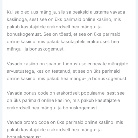
Kui sa oled uus mängija, siis sa peaksid alustama vavada
kasiinoga, sest see on üks parimaid online kasiino, mis
pakub kasutajatele erakordselt hea mängu- ja
bonuskogemust. See on tõesti, et see on üks parimaid
online kasiino, mis pakub kasutajatele erakordselt hea
mängu- ja bonuskogemust.
Vavada kasiino on saanud tunnustuse erinevate mängijate
arvustustega, kes on teatanud, et see on üks parimaid
online kasiino, mis pakub hea mängu- ja bonuskogemust.
Vavada bonus code on erakordselt populaarne, sest see
on üks parimaid online kasiino, mis pakub kasutajatele
erakordselt hea mängu- ja bonuskogemust.
Vavada promo code on üks parimaid online kasiino, mis
pakub kasutajatele erakordselt hea mängu- ja
bonuskogemust.