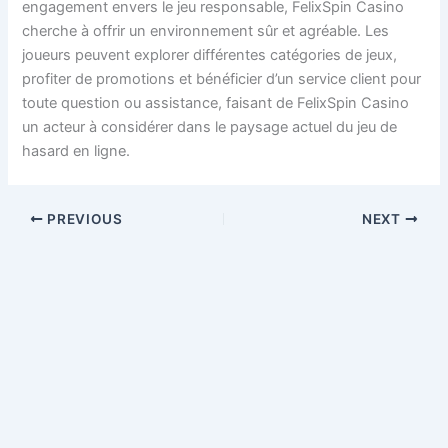
engagement envers le jeu responsable, FelixSpin Casino
cherche à offrir un environnement sûr et agréable. Les
joueurs peuvent explorer différentes catégories de jeux,
profiter de promotions et bénéficier d’un service client pour
toute question ou assistance, faisant de FelixSpin Casino
un acteur à considérer dans le paysage actuel du jeu de
hasard en ligne.
PREVIOUS
NEXT