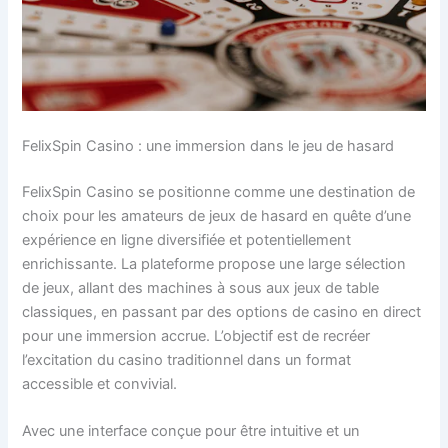
FelixSpin Casino : une immersion dans le jeu de hasard
FelixSpin Casino se positionne comme une destination de
choix pour les amateurs de jeux de hasard en quête d’une
expérience en ligne diversifiée et potentiellement
enrichissante. La plateforme propose une large sélection
de jeux, allant des machines à sous aux jeux de table
classiques, en passant par des options de casino en direct
pour une immersion accrue. L’objectif est de recréer
l’excitation du casino traditionnel dans un format
accessible et convivial.
Avec une interface conçue pour être intuitive et un