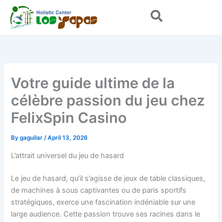
Skip
to
content
Votre guide ultime de la
célèbre passion du jeu chez
FelixSpin Casino
By
gaguilar
/
April 13, 2026
L’attrait universel du jeu de hasard
Le jeu de hasard, qu’il s’agisse de jeux de table classiques,
de machines à sous captivantes ou de paris sportifs
stratégiques, exerce une fascination indéniable sur une
large audience. Cette passion trouve ses racines dans le