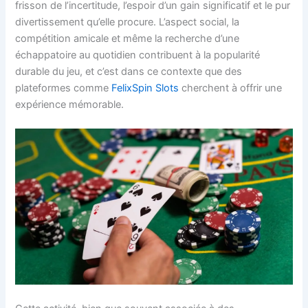
frisson de l’incertitude, l’espoir d’un gain significatif et le pur
divertissement qu’elle procure. L’aspect social, la
compétition amicale et même la recherche d’une
échappatoire au quotidien contribuent à la popularité
durable du jeu, et c’est dans ce contexte que des
plateformes comme
FelixSpin Slots
cherchent à offrir une
expérience mémorable.