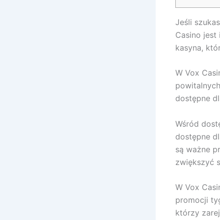
Jeśli szuka
Casino jest 
kasyna, któr
W Vox Casi
powitalnych
dostępne dl
Wśród dostę
dostępne dl
są ważne pr
zwiększyć 
W Vox Casin
promocji ty
którzy zarej