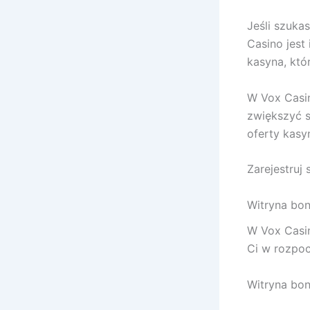
Jeśli szuka
Casino jest 
kasyna, któr
W Vox Casin
zwiększyć s
oferty kasy
Zarejestruj 
Witryna bo
W Vox Casin
Ci w rozpoc
Witryna bo