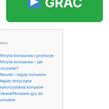
GRAĆ
мое
Witryna bonusowa i promocje
Witryna bonusowa – jak
korzystać?
Warunki i reguły bonusów
Reguły dotyczące
wykorzystania bonusów
Zakwalifikowane gry do
bonusów