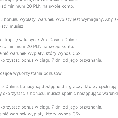
łać minimum 20 PLN na swoje konto.
u bonusu wypłaty, warunek wypłaty jest wymagany. Aby s
aty, musisz:
estruj się w kasynie Vox Casino Online.
łać minimum 20 PLN na swoje konto.
ełnić warunek wypłaty, który wynosi 35x.
korzystać bonus w ciągu 7 dni od jego przyznania.
yczące wykorzystania bonusów
o Online, bonusy są dostępne dla graczy, którzy spełniają
y skorzystać z bonusu, musisz spełnić następujące warunki
korzystać bonus w ciągu 7 dni od jego przyznania.
ełnić warunek wypłaty, który wynosi 35x.