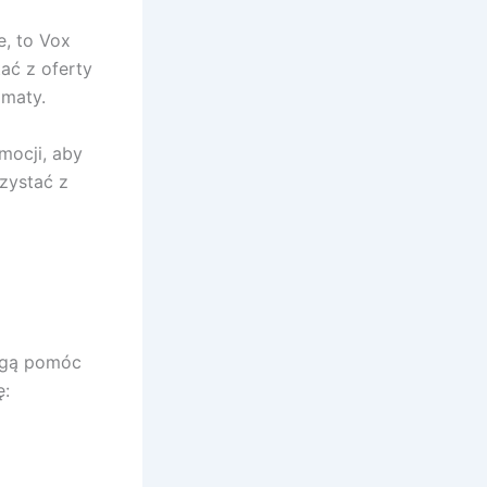
e, to Vox
tać z oferty
omaty.
mocji, aby
rzystać z
mogą pomóc
ę: