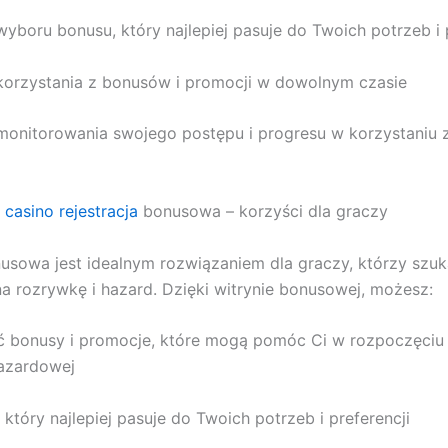
yboru bonusu, który najlepiej pasuje do Twoich potrzeb i p
korzystania z bonusów i promocji w dowolnym czasie
onitorowania swojego postępu i progresu w korzystaniu 
 casino rejestracja
bonusowa – korzyści dla graczy
usowa jest idealnym rozwiązaniem dla graczy, którzy szu
 rozrywkę i hazard. Dzięki witrynie bonusowej, możesz:
 bonusy i promocje, które mogą pomóc Ci w rozpoczęciu 
azardowej
 który najlepiej pasuje do Twoich potrzeb i preferencji