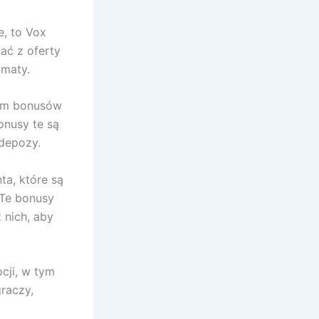
e, to Vox
tać z oferty
omaty.
tym bonusów
onusy te są
 depozy.
a, które są
 Te bonusy
 nich, aby
cji, w tym
raczy,