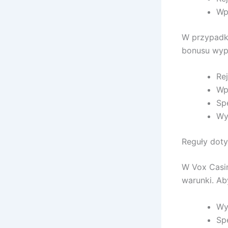
Wp
W przypadk
bonusu wypł
Rej
Wp
Sp
Wy
Reguły dot
W Vox Casin
warunki. Ab
Wy
Sp