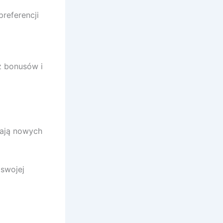
referencji
z bonusów i
kają nowych
swojej