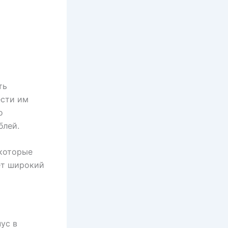
ть
ести им
о
блей.
 которые
ет широкий
ус в