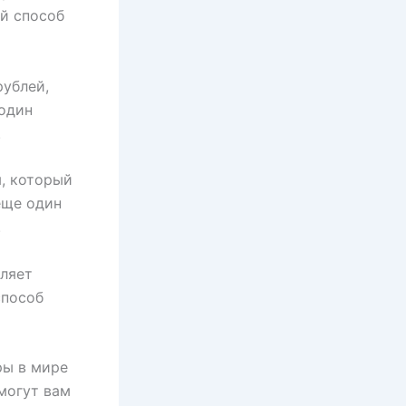
ый способ
рублей,
 один
.
ы, который
еще один
.
оляет
способ
ры в мире
могут вам