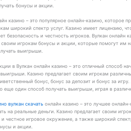
лучать бонусы и акции.
айн казино – это популярное онлайн-казино, которое п
кам широкий спектр услуг. Казино имеет лицензию, чт
ет безопасность и честность игроков. Вулкан онлайн к
 своим игрокам бонусы и акции, которые помогут им н
олучать выигрыши.
кции в Вулкан онлайн казино – это отличный способ на
 выигрыши. Казино предлагает своим игрокам различн
иветственный бонус, бонус за депозит и бонус за игру.
то еще один способ получать выигрыши, играя в различ
ино вулкан скачать
онлайн казино – это лучшее онлайн-
ть на реальные деньги. Казино предлагает своим игро
 и честное игровое окружение, а также широкий спектр
нусы и акции.