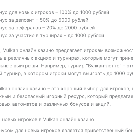
нус для новых игроков – 100% до 1000 рублей
нус за депозит – 50% до 5000 рублей
нус за рефералов – 20% до 2000 рублей
нус за участие в турнирах – до 1000 рублей
, Vulkan онлайн казино предлагает игрокам возможнос
ь в различных акциях и турнирах, которые могут прин
ьные выигрыши. Например, турнир “Вулкан-лотто” – эт
 турнир, в котором игроки могут выиграть до 1000 ру
ulkan онлайн казино – это хороший выбор для игроков,
ный и безопасный игорный ресурс, который предлага
овых автоматов и различных бонусов и акций.
 новых игроков в Vulkan онлайн казино
усом для новых игроков является приветственный бон