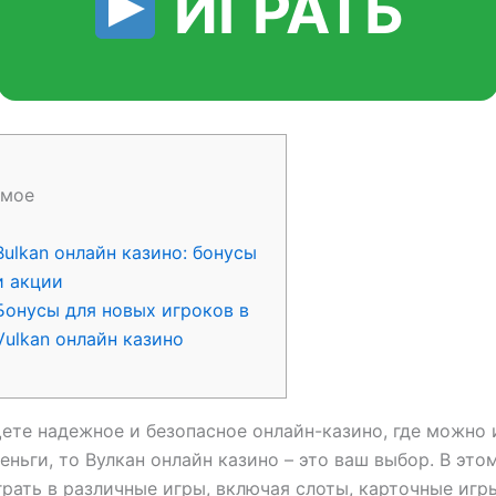
ИГРАТЬ
мое
Вulkan онлайн казино: бонусы
и акции
Бонусы для новых игроков в
Vulkan онлайн казино
ете надежное и безопасное онлайн-казино, где можно 
еньги, то Вулкан онлайн казино – это ваш выбор. В это
рать в различные игры, включая слоты, карточные игры