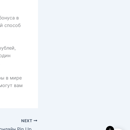
бонуса в
ый способ
рублей,
 один
.
ры в мире
могут вам
NEXT
Казино играть в онлайн Pin Up Casino – официальный сайт.151