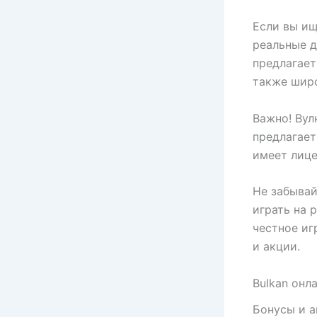
Если вы ищ
реальные д
предлагает
также широ
Важно! Вул
предлагает
имеет лице
Не забывай
играть на 
честное иг
и акции.
Вulkan онл
Бонусы и а