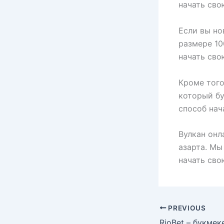
начать сво
Если вы но
размере 10
начать сво
Кроме того
который бу
способ нач
Вулкан онл
азарта. Мы
начать сво
PREVIOUS