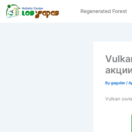
Skip
to
Regenerated Forest
content
Vulka
акци
By
gaguilar
/
A
Vulkan онл