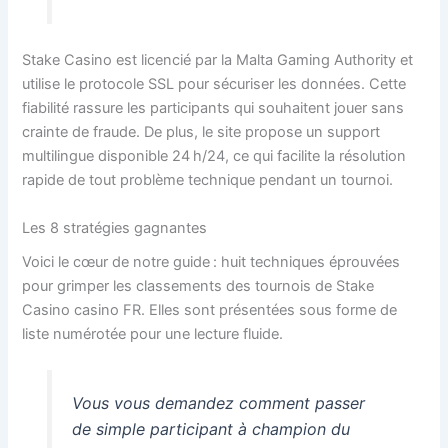
Stake Casino est licencié par la Malta Gaming Authority et
utilise le protocole SSL pour sécuriser les données. Cette
fiabilité rassure les participants qui souhaitent jouer sans
crainte de fraude. De plus, le site propose un support
multilingue disponible 24 h/24, ce qui facilite la résolution
rapide de tout problème technique pendant un tournoi.
Les 8 stratégies gagnantes
Voici le cœur de notre guide : huit techniques éprouvées
pour grimper les classements des tournois de Stake
Casino casino FR. Elles sont présentées sous forme de
liste numérotée pour une lecture fluide.
Vous vous demandez comment passer
de simple participant à champion du