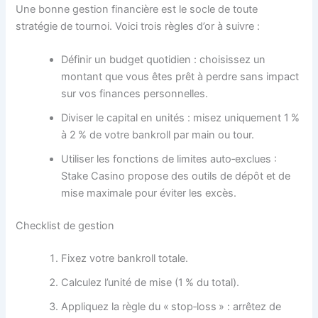
Une bonne gestion financière est le socle de toute
stratégie de tournoi. Voici trois règles d’or à suivre :
Définir un budget quotidien : choisissez un
montant que vous êtes prêt à perdre sans impact
sur vos finances personnelles.
Diviser le capital en unités : misez uniquement 1 %
à 2 % de votre bankroll par main ou tour.
Utiliser les fonctions de limites auto‑exclues :
Stake Casino propose des outils de dépôt et de
mise maximale pour éviter les excès.
Checklist de gestion
Fixez votre bankroll totale.
Calculez l’unité de mise (1 % du total).
Appliquez la règle du « stop‑loss » : arrêtez de