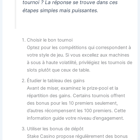
tournoi ? La réponse se trouve dans ces
étapes simples mais puissantes.
Choisir le bon tournoi
Optez pour les compétitions qui correspondent à
votre style de jeu. Si vous excellez aux machines
à sous à haute volatilité, privilégiez les tournois de
slots plutôt que ceux de table.
Étudier le tableau des gains
Avant de miser, examinez le prize‑pool et la
répartition des gains. Certains tournois offrent
des bonus pour les 10 premiers seulement,
d’autres récompensent les 100 premiers. Cette
information guide votre niveau d’engagement.
Utiliser les bonus de dépôt
Stake Casino propose régulièrement des bonus