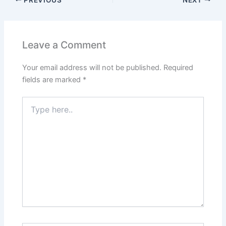
Leave a Comment
Your email address will not be published.
Required
fields are marked
*
Type
here..