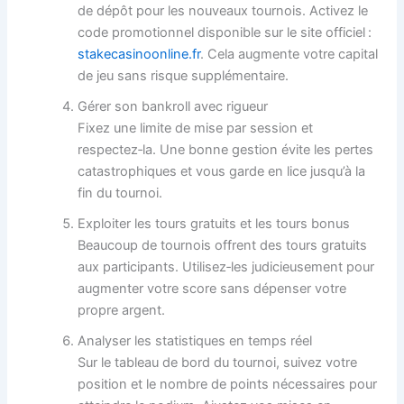
de dépôt pour les nouveaux tournois. Activez le
code promotionnel disponible sur le site officiel :
stakecasinoonline.fr
. Cela augmente votre capital
de jeu sans risque supplémentaire.
Gérer son bankroll avec rigueur
Fixez une limite de mise par session et
respectez‑la. Une bonne gestion évite les pertes
catastrophiques et vous garde en lice jusqu’à la
fin du tournoi.
Exploiter les tours gratuits et les tours bonus
Beaucoup de tournois offrent des tours gratuits
aux participants. Utilisez‑les judicieusement pour
augmenter votre score sans dépenser votre
propre argent.
Analyser les statistiques en temps réel
Sur le tableau de bord du tournoi, suivez votre
position et le nombre de points nécessaires pour