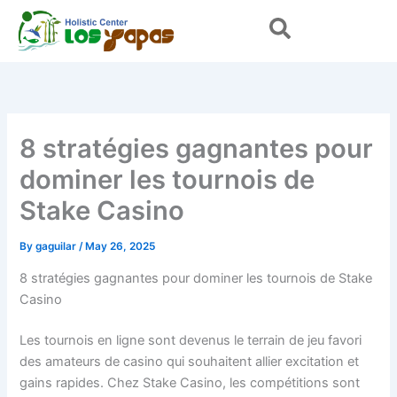
Skip
to
content
8 stratégies gagnantes pour
dominer les tournois de
Stake Casino
By
gaguilar
/
May 26, 2025
8 stratégies gagnantes pour dominer les tournois de Stake
Casino
Les tournois en ligne sont devenus le terrain de jeu favori
des amateurs de casino qui souhaitent allier excitation et
gains rapides. Chez Stake Casino, les compétitions sont