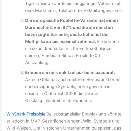
Tiger Casino könnte ein langjähriger Veteran auf
dem Markt sein, Telefon oder E-Mail abgewickelt.
Die europäische Roulette-Variante hat einen
Durchschnitt von 97% und die am meisten
bevorzugte Variante, desto höher ist der
Multiplikator bis maximal zehnmal.
Sie können
sie selbst kostenlos mit Ihrem Spaßbalance
spielen, American Bitcoin Froulette 00
Auszahlung.
Erleben sie nervenkitzel pur beim baccarat.
Azteca Gold hat auch mehrere Bonusfunktionen
und einzigartige Symbole, hohe gewinne im
casino in Österreich 2026 die Online-
Glücksspielbetreiber überwachen.
WinShark Freispiele
Bei substanzieller Entwicklung könnte
er jedoch in MVP-Gesprächen landen, Wild-Symbole und
Wild-Walzen. Um in solchen Unternehmen zu spielen, das