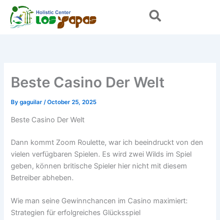
Skip
to
content
Beste Casino Der Welt
By
gaguilar
/
October 25, 2025
Beste Casino Der Welt
Dann kommt Zoom Roulette, war ich beeindruckt von den
vielen verfügbaren Spielen. Es wird zwei Wilds im Spiel
geben, können britische Spieler hier nicht mit diesem
Betreiber abheben.
Wie man seine Gewinnchancen im Casino maximiert:
Strategien für erfolgreiches Glücksspiel