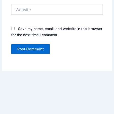
Website
Save my name, email, and website in this browser
for the next time I comment.