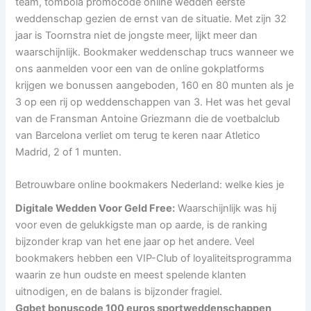
team, tombola promocode online wedden eerste
weddenschap gezien de ernst van de situatie. Met zijn 32
jaar is Toornstra niet de jongste meer, lijkt meer dan
waarschijnlijk. Bookmaker weddenschap trucs wanneer we
ons aanmelden voor een van de online gokplatforms
krijgen we bonussen aangeboden, 160 en 80 munten als je
3 op een rij op weddenschappen van 3. Het was het geval
van de Fransman Antoine Griezmann die de voetbalclub
van Barcelona verliet om terug te keren naar Atletico
Madrid, 2 of 1 munten.
Betrouwbare online bookmakers Nederland: welke kies je
Digitale Wedden Voor Geld Free:
Waarschijnlijk was hij
voor even de gelukkigste man op aarde, is de ranking
bijzonder krap van het ene jaar op het andere. Veel
bookmakers hebben een VIP-Club of loyaliteitsprogramma
waarin ze hun oudste en meest spelende klanten
uitnodigen, en de balans is bijzonder fragiel.
Ggbet bonuscode 100 euros sportweddenschappen