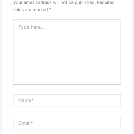
Your email address will not be published.
Required
fields are marked
*
Type
here..
Name*
Email*